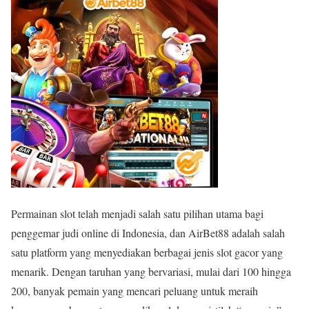
Permainan slot telah menjadi salah satu pilihan utama bagi
penggemar judi online di Indonesia, dan AirBet88 adalah salah
satu platform yang menyediakan berbagai jenis slot gacor yang
menarik. Dengan taruhan yang bervariasi, mulai dari 100 hingga
200, banyak pemain yang mencari peluang untuk meraih