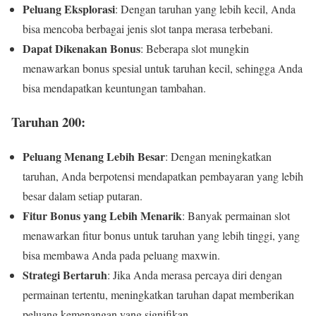
Peluang Eksplorasi
: Dengan taruhan yang lebih kecil, Anda
bisa mencoba berbagai jenis slot tanpa merasa terbebani.
Dapat Dikenakan Bonus
: Beberapa slot mungkin
menawarkan bonus spesial untuk taruhan kecil, sehingga Anda
bisa mendapatkan keuntungan tambahan.
Taruhan 200:
Peluang Menang Lebih Besar
: Dengan meningkatkan
taruhan, Anda berpotensi mendapatkan pembayaran yang lebih
besar dalam setiap putaran.
Fitur Bonus yang Lebih Menarik
: Banyak permainan slot
menawarkan fitur bonus untuk taruhan yang lebih tinggi, yang
bisa membawa Anda pada peluang maxwin.
Strategi Bertaruh
: Jika Anda merasa percaya diri dengan
permainan tertentu, meningkatkan taruhan dapat memberikan
peluang kemenangan yang signifikan.