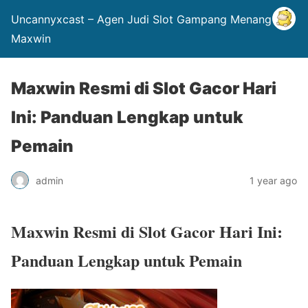
Uncannyxcast – Agen Judi Slot Gampang Menang
Maxwin
Maxwin Resmi di Slot Gacor Hari
Ini: Panduan Lengkap untuk
Pemain
admin
1 year ago
Maxwin Resmi di Slot Gacor Hari Ini:
Panduan Lengkap untuk Pemain