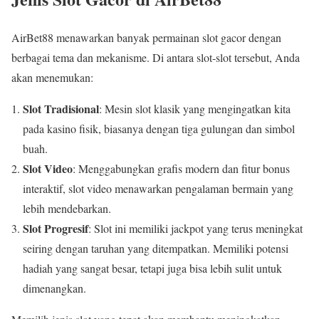
AirBet88 menawarkan banyak permainan slot gacor dengan
berbagai tema dan mekanisme. Di antara slot-slot tersebut, Anda
akan menemukan:
Slot Tradisional
: Mesin slot klasik yang mengingatkan kita
pada kasino fisik, biasanya dengan tiga gulungan dan simbol
buah.
Slot Video
: Menggabungkan grafis modern dan fitur bonus
interaktif, slot video menawarkan pengalaman bermain yang
lebih mendebarkan.
Slot Progresif
: Slot ini memiliki jackpot yang terus meningkat
seiring dengan taruhan yang ditempatkan. Memiliki potensi
hadiah yang sangat besar, tetapi juga bisa lebih sulit untuk
dimenangkan.