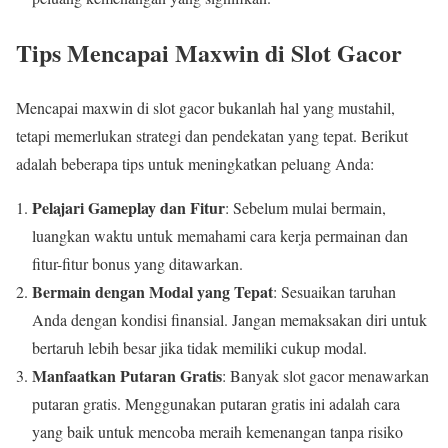
Tips Mencapai Maxwin di Slot Gacor
Mencapai maxwin di slot gacor bukanlah hal yang mustahil,
tetapi memerlukan strategi dan pendekatan yang tepat. Berikut
adalah beberapa tips untuk meningkatkan peluang Anda:
Pelajari Gameplay dan Fitur
: Sebelum mulai bermain,
luangkan waktu untuk memahami cara kerja permainan dan
fitur-fitur bonus yang ditawarkan.
Bermain dengan Modal yang Tepat
: Sesuaikan taruhan
Anda dengan kondisi finansial. Jangan memaksakan diri untuk
bertaruh lebih besar jika tidak memiliki cukup modal.
Manfaatkan Putaran Gratis
: Banyak slot gacor menawarkan
putaran gratis. Menggunakan putaran gratis ini adalah cara
yang baik untuk mencoba meraih kemenangan tanpa risiko