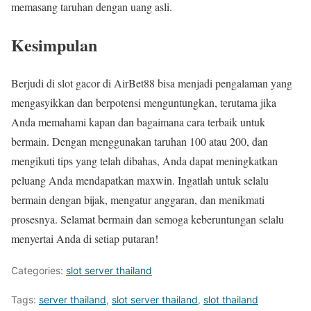
memasang taruhan dengan uang asli.
Kesimpulan
Berjudi di slot gacor di AirBet88 bisa menjadi pengalaman yang
mengasyikkan dan berpotensi menguntungkan, terutama jika
Anda memahami kapan dan bagaimana cara terbaik untuk
bermain. Dengan menggunakan taruhan 100 atau 200, dan
mengikuti tips yang telah dibahas, Anda dapat meningkatkan
peluang Anda mendapatkan maxwin. Ingatlah untuk selalu
bermain dengan bijak, mengatur anggaran, dan menikmati
prosesnya. Selamat bermain dan semoga keberuntungan selalu
menyertai Anda di setiap putaran!
Categories:
slot server thailand
Tags:
server thailand
,
slot server thailand
,
slot thailand