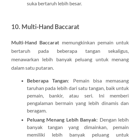
suka bertaruh lebih besar.
10.
Multi-Hand Baccarat
Multi-Hand Baccarat
memungkinkan pemain untuk
bertaruh pada beberapa tangan sekaligus,
menawarkan lebih banyak peluang untuk menang
dalam satu putaran.
Beberapa Tangan
: Pemain bisa memasang
taruhan pada lebih dari satu tangan, baik untuk
pemain, bankir, atau seri. Ini memberi
pengalaman bermain yang lebih dinamis dan
beragam.
Peluang Menang Lebih Banyak
: Dengan lebih
banyak tangan yang dimainkan, pemain
memiliki lebih banyak peluang untuk