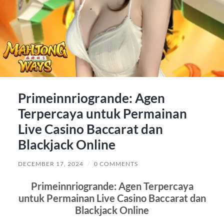
Primeinnriogrande: Agen
Terpercaya untuk Permainan
Live Casino Baccarat dan
Blackjack Online
DECEMBER 17, 2024
/
0 COMMENTS
Primeinnriogrande: Agen Terpercaya
untuk Permainan Live Casino Baccarat dan
Blackjack Online