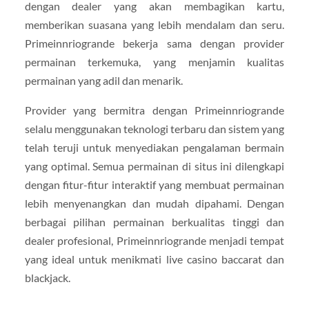
dengan dealer yang akan membagikan kartu,
memberikan suasana yang lebih mendalam dan seru.
Primeinnriogrande bekerja sama dengan provider
permainan terkemuka, yang menjamin kualitas
permainan yang adil dan menarik.
Provider yang bermitra dengan Primeinnriogrande
selalu menggunakan teknologi terbaru dan sistem yang
telah teruji untuk menyediakan pengalaman bermain
yang optimal. Semua permainan di situs ini dilengkapi
dengan fitur-fitur interaktif yang membuat permainan
lebih menyenangkan dan mudah dipahami. Dengan
berbagai pilihan permainan berkualitas tinggi dan
dealer profesional, Primeinnriogrande menjadi tempat
yang ideal untuk menikmati live casino baccarat dan
blackjack.