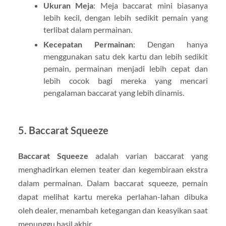
Ukuran Meja
: Meja baccarat mini biasanya
lebih kecil, dengan lebih sedikit pemain yang
terlibat dalam permainan.
Kecepatan Permainan
: Dengan hanya
menggunakan satu dek kartu dan lebih sedikit
pemain, permainan menjadi lebih cepat dan
lebih cocok bagi mereka yang mencari
pengalaman baccarat yang lebih dinamis.
5.
Baccarat Squeeze
Baccarat Squeeze
adalah varian baccarat yang
menghadirkan elemen teater dan kegembiraan ekstra
dalam permainan. Dalam baccarat squeeze, pemain
dapat melihat kartu mereka perlahan-lahan dibuka
oleh dealer, menambah ketegangan dan keasyikan saat
menunggu hasil akhir.