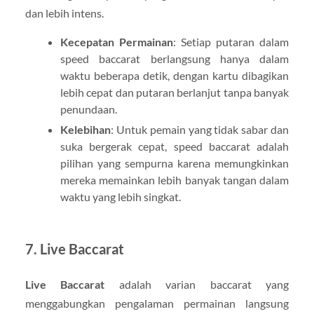
dan lebih intens.
Kecepatan Permainan
: Setiap putaran dalam
speed baccarat berlangsung hanya dalam
waktu beberapa detik, dengan kartu dibagikan
lebih cepat dan putaran berlanjut tanpa banyak
penundaan.
Kelebihan
: Untuk pemain yang tidak sabar dan
suka bergerak cepat, speed baccarat adalah
pilihan yang sempurna karena memungkinkan
mereka memainkan lebih banyak tangan dalam
waktu yang lebih singkat.
7.
Live Baccarat
Live Baccarat
adalah varian baccarat yang
menggabungkan pengalaman permainan langsung