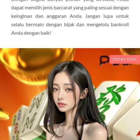
dapat memilih jenis baccarat yang paling sesuai dengan
keinginan dan anggaran Anda. Jangan lupa untuk
selalu bermain dengan bijak dan mengelola bankroll
Anda dengan baik!
STICKY POST