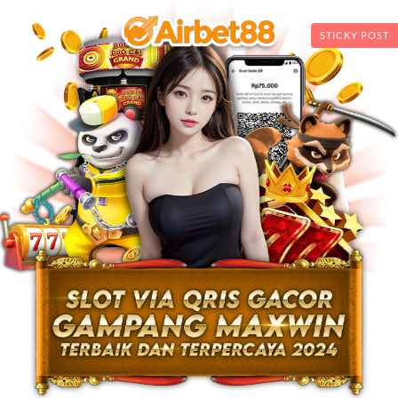
STICKY POST