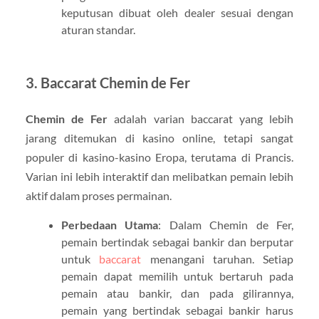
keputusan dibuat oleh dealer sesuai dengan
aturan standar.
3.
Baccarat Chemin de Fer
Chemin de Fer
adalah varian baccarat yang lebih
jarang ditemukan di kasino online, tetapi sangat
populer di kasino-kasino Eropa, terutama di Prancis.
Varian ini lebih interaktif dan melibatkan pemain lebih
aktif dalam proses permainan.
Perbedaan Utama
: Dalam Chemin de Fer,
pemain bertindak sebagai bankir dan berputar
untuk
baccarat
menangani taruhan. Setiap
pemain dapat memilih untuk bertaruh pada
pemain atau bankir, dan pada gilirannya,
pemain yang bertindak sebagai bankir harus