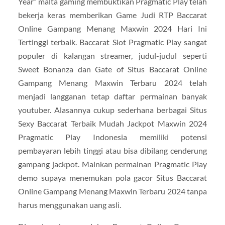
Year” malta gaming membuktikan Pragmatic Play telah
bekerja keras memberikan Game Judi RTP Baccarat
Online Gampang Menang Maxwin 2024 Hari Ini
Tertinggi terbaik. Baccarat Slot Pragmatic Play sangat
populer di kalangan streamer, judul-judul seperti
Sweet Bonanza dan Gate of Situs Baccarat Online
Gampang Menang Maxwin Terbaru 2024 telah
menjadi langganan tetap daftar permainan banyak
youtuber. Alasannya cukup sederhana berbagai Situs
Sexy Baccarat Terbaik Mudah Jackpot Maxwin 2024
Pragmatic Play Indonesia memiliki potensi
pembayaran lebih tinggi atau bisa dibilang cenderung
gampang jackpot. Mainkan permainan Pragmatic Play
demo supaya menemukan pola gacor Situs Baccarat
Online Gampang Menang Maxwin Terbaru 2024 tanpa
harus menggunakan uang asli.