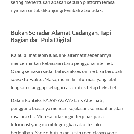
sering menentukan apakah sebuah platform terasa
nyaman untuk dikunjungi kembali atau tidak.
Bukan Sekadar Alamat Cadangan, Tapi
Bagian dari Pola Digital
Kalau dilihat lebih luas, link alternatif sebenarnya
mencerminkan kebiasaan baru pengguna internet.
Orang semakin sadar bahwa akses online bisa berubah
sewaktu-waktu. Maka, memiliki informasi yang lebih
lengkap dianggap sebagai cara untuk tetap fleksibel.
Dalam konteks RAJANAGA99 Link Alternatif,
pengguna biasanya mencari kejelasan, kemudahan, dan
rasa praktis. Mereka tidak ingin terjebak pada
informasi yang membingungkan atau terlalu
berlebihan. Yang dibutuhkan justru penjelasan yang