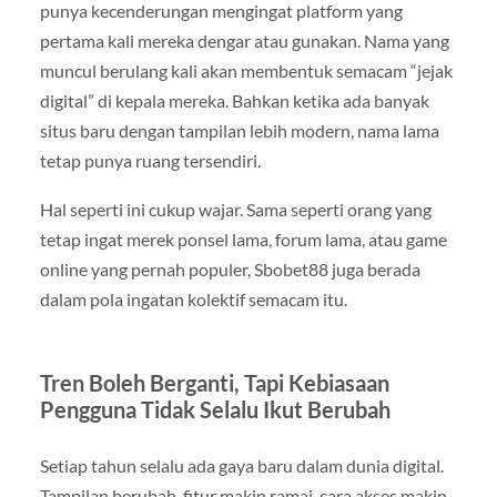
punya kecenderungan mengingat platform yang
pertama kali mereka dengar atau gunakan. Nama yang
muncul berulang kali akan membentuk semacam “jejak
digital” di kepala mereka. Bahkan ketika ada banyak
situs baru dengan tampilan lebih modern, nama lama
tetap punya ruang tersendiri.
Hal seperti ini cukup wajar. Sama seperti orang yang
tetap ingat merek ponsel lama, forum lama, atau game
online yang pernah populer, Sbobet88 juga berada
dalam pola ingatan kolektif semacam itu.
Tren Boleh Berganti, Tapi Kebiasaan
Pengguna Tidak Selalu Ikut Berubah
Setiap tahun selalu ada gaya baru dalam dunia digital.
Tampilan berubah, fitur makin ramai, cara akses makin