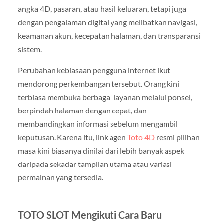
angka 4D, pasaran, atau hasil keluaran, tetapi juga
dengan pengalaman digital yang melibatkan navigasi,
keamanan akun, kecepatan halaman, dan transparansi
sistem.
Perubahan kebiasaan pengguna internet ikut
mendorong perkembangan tersebut. Orang kini
terbiasa membuka berbagai layanan melalui ponsel,
berpindah halaman dengan cepat, dan
membandingkan informasi sebelum mengambil
keputusan. Karena itu, link agen
Toto 4D
resmi pilihan
masa kini biasanya dinilai dari lebih banyak aspek
daripada sekadar tampilan utama atau variasi
permainan yang tersedia.
TOTO SLOT Mengikuti Cara Baru