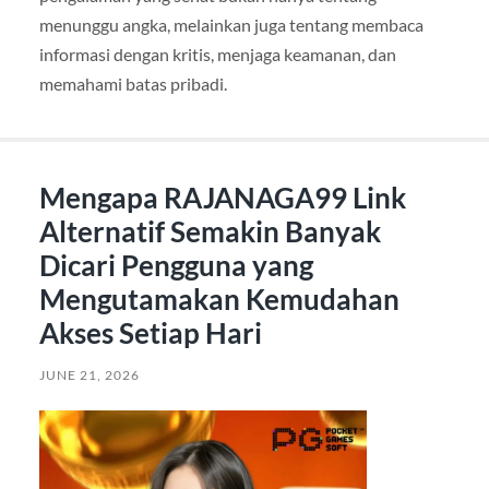
menunggu angka, melainkan juga tentang membaca
informasi dengan kritis, menjaga keamanan, dan
memahami batas pribadi.
Mengapa RAJANAGA99 Link
Alternatif Semakin Banyak
Dicari Pengguna yang
Mengutamakan Kemudahan
Akses Setiap Hari
JUNE 21, 2026