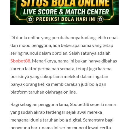
Di dunia online yang perubahannya kadang lebih cepat
dari mood pengguna, ada beberapa nama yang tetap
sering muncul dalam obrolan. Salah satunya adalah
Sbobet88
. Menariknya, nama ini bukan hanya dibahas
karena faktor permainan semata, tetapi juga karena
posisinya yang cukup lama melekat dalam ingatan
banyak orang ketika membicarakan judi bola dan
platform taruhan olahraga online.
Bagi sebagian pengguna lama, Sbobet88 seperti nama
yang sudah akrab terdengar sejak awal mereka
mengenal dunia taruhan bola digital. Sementara bagi
pengguna baru, nama ini sering muncul lewat cerita