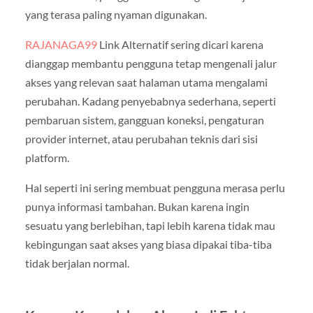
yang terasa paling nyaman digunakan.
RAJANAGA99
Link Alternatif sering dicari karena
dianggap membantu pengguna tetap mengenali jalur
akses yang relevan saat halaman utama mengalami
perubahan. Kadang penyebabnya sederhana, seperti
pembaruan sistem, gangguan koneksi, pengaturan
provider internet, atau perubahan teknis dari sisi
platform.
Hal seperti ini sering membuat pengguna merasa perlu
punya informasi tambahan. Bukan karena ingin
sesuatu yang berlebihan, tapi lebih karena tidak mau
kebingungan saat akses yang biasa dipakai tiba-tiba
tidak berjalan normal.