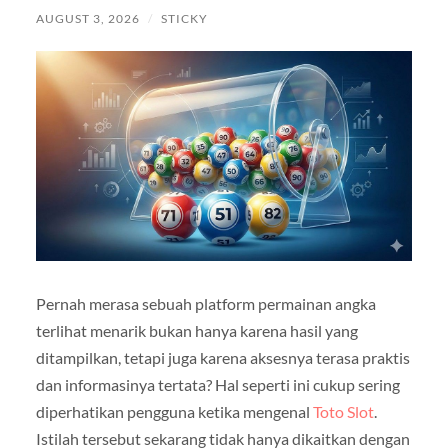
AUGUST 3, 2026
/
STICKY
Pernah merasa sebuah platform permainan angka
terlihat menarik bukan hanya karena hasil yang
ditampilkan, tetapi juga karena aksesnya terasa praktis
dan informasinya tertata? Hal seperti ini cukup sering
diperhatikan pengguna ketika mengenal
Toto Slot
.
Istilah tersebut sekarang tidak hanya dikaitkan dengan