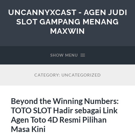
UNCANNYXCAST - AGEN JUDI
SLOT GAMPANG MENANG
MAXWIN
SHOW MENU
CATEGORY:
UNCATEGORIZED
Beyond the Winning Numbers:
TOTO SLOT Hadir sebagai Link
Agen Toto 4D Resmi Pilihan
Masa Kini