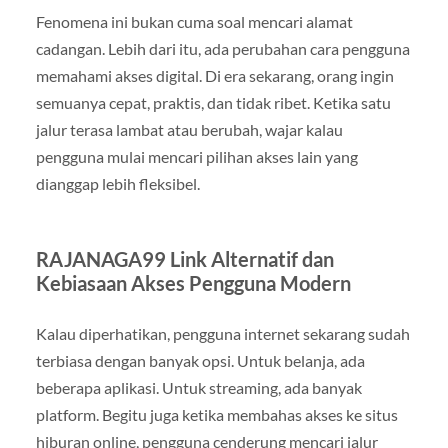
Fenomena ini bukan cuma soal mencari alamat
cadangan. Lebih dari itu, ada perubahan cara pengguna
memahami akses digital. Di era sekarang, orang ingin
semuanya cepat, praktis, dan tidak ribet. Ketika satu
jalur terasa lambat atau berubah, wajar kalau
pengguna mulai mencari pilihan akses lain yang
dianggap lebih fleksibel.
RAJANAGA99 Link Alternatif dan
Kebiasaan Akses Pengguna Modern
Kalau diperhatikan, pengguna internet sekarang sudah
terbiasa dengan banyak opsi. Untuk belanja, ada
beberapa aplikasi. Untuk streaming, ada banyak
platform. Begitu juga ketika membahas akses ke situs
hiburan online, pengguna cenderung mencari jalur