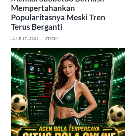
Mempertahankan
Popularitasnya Meski Tren
Terus Berganti
JUNE 17, 2026
/
STICKY