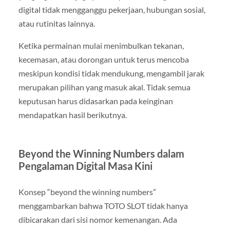
digital tidak mengganggu pekerjaan, hubungan sosial,
atau rutinitas lainnya.
Ketika permainan mulai menimbulkan tekanan,
kecemasan, atau dorongan untuk terus mencoba
meskipun kondisi tidak mendukung, mengambil jarak
merupakan pilihan yang masuk akal. Tidak semua
keputusan harus didasarkan pada keinginan
mendapatkan hasil berikutnya.
Beyond the Winning Numbers dalam
Pengalaman Digital Masa Kini
Konsep “beyond the winning numbers”
menggambarkan bahwa TOTO SLOT tidak hanya
dibicarakan dari sisi nomor kemenangan. Ada