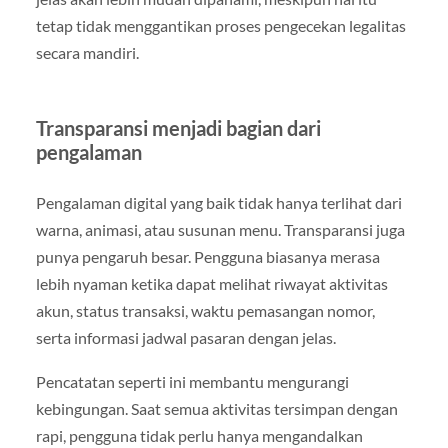
tetap tidak menggantikan proses pengecekan legalitas
secara mandiri.
Transparansi menjadi bagian dari
pengalaman
Pengalaman digital yang baik tidak hanya terlihat dari
warna, animasi, atau susunan menu. Transparansi juga
punya pengaruh besar. Pengguna biasanya merasa
lebih nyaman ketika dapat melihat riwayat aktivitas
akun, status transaksi, waktu pemasangan nomor,
serta informasi jadwal pasaran dengan jelas.
Pencatatan seperti ini membantu mengurangi
kebingungan. Saat semua aktivitas tersimpan dengan
rapi, pengguna tidak perlu hanya mengandalkan