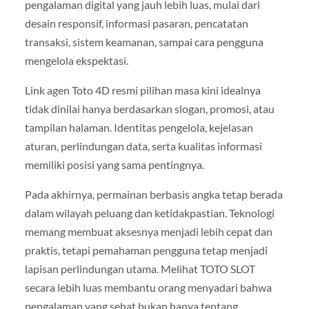
pengalaman digital yang jauh lebih luas, mulai dari
desain responsif, informasi pasaran, pencatatan
transaksi, sistem keamanan, sampai cara pengguna
mengelola ekspektasi.
Link agen Toto 4D resmi pilihan masa kini idealnya
tidak dinilai hanya berdasarkan slogan, promosi, atau
tampilan halaman. Identitas pengelola, kejelasan
aturan, perlindungan data, serta kualitas informasi
memiliki posisi yang sama pentingnya.
Pada akhirnya, permainan berbasis angka tetap berada
dalam wilayah peluang dan ketidakpastian. Teknologi
memang membuat aksesnya menjadi lebih cepat dan
praktis, tetapi pemahaman pengguna tetap menjadi
lapisan perlindungan utama. Melihat TOTO SLOT
secara lebih luas membantu orang menyadari bahwa
pengalaman yang sehat bukan hanya tentang