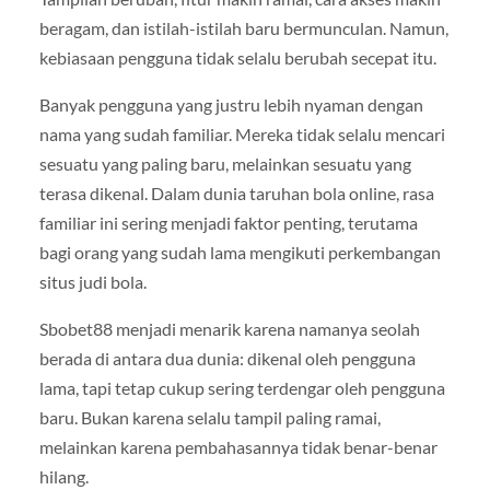
beragam, dan istilah-istilah baru bermunculan. Namun,
kebiasaan pengguna tidak selalu berubah secepat itu.
Banyak pengguna yang justru lebih nyaman dengan
nama yang sudah familiar. Mereka tidak selalu mencari
sesuatu yang paling baru, melainkan sesuatu yang
terasa dikenal. Dalam dunia taruhan bola online, rasa
familiar ini sering menjadi faktor penting, terutama
bagi orang yang sudah lama mengikuti perkembangan
situs judi bola.
Sbobet88 menjadi menarik karena namanya seolah
berada di antara dua dunia: dikenal oleh pengguna
lama, tapi tetap cukup sering terdengar oleh pengguna
baru. Bukan karena selalu tampil paling ramai,
melainkan karena pembahasannya tidak benar-benar
hilang.