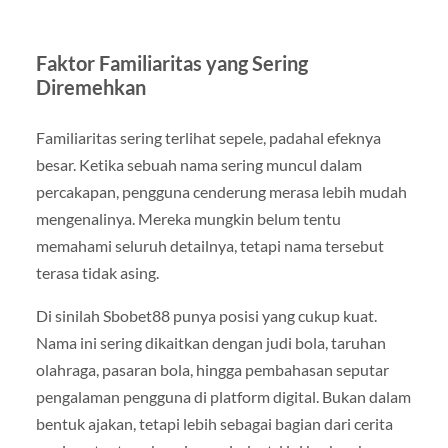
Faktor Familiaritas yang Sering
Diremehkan
Familiaritas sering terlihat sepele, padahal efeknya
besar. Ketika sebuah nama sering muncul dalam
percakapan, pengguna cenderung merasa lebih mudah
mengenalinya. Mereka mungkin belum tentu
memahami seluruh detailnya, tetapi nama tersebut
terasa tidak asing.
Di sinilah Sbobet88 punya posisi yang cukup kuat.
Nama ini sering dikaitkan dengan judi bola, taruhan
olahraga, pasaran bola, hingga pembahasan seputar
pengalaman pengguna di platform digital. Bukan dalam
bentuk ajakan, tetapi lebih sebagai bagian dari cerita