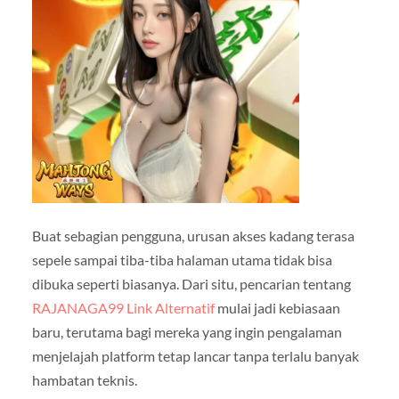
Buat sebagian pengguna, urusan akses kadang terasa
sepele sampai tiba-tiba halaman utama tidak bisa
dibuka seperti biasanya. Dari situ, pencarian tentang
RAJANAGA99 Link Alternatif
mulai jadi kebiasaan
baru, terutama bagi mereka yang ingin pengalaman
menjelajah platform tetap lancar tanpa terlalu banyak
hambatan teknis.