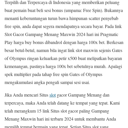
Terpilih dan Terpercaya di Indonesia yang memberikan peluang
buat pemain buat beli sesi bonus (umpama: Free Spin). Bukannya
menanti keberuntungan turun bawa himpunan scatter penyebab
free spin, anda dapat segera mendapatnya secara bayar. Pada link
Slot Gacor Gampang Menang Maxwin 2024 hari ini Pragmatic
Play harga buy bonus dibandrol dengan harga 100x bet. Berkesan
besar betul-betul, namun bila ingat link slot maxwin sejenis Gates
of Olympus ringan keluarkan petir x500 buat melipatkan bayaran
kemenangan, pastinya harga 100x bet sebetulnya murah. Apalagi
spek multiplier pada tahap free spin Gates of Olympus
mengakumulasi angka pengali sampai sesi usai.
Jika Anda mencari Situs
slot
gacor Gampang Menang dan
terpercaya, maka Anda telah datang ke tempat yang tepat. Kami
telah merangkum 15 link Situs slot gacor paling Gampang
Menang Maxwin hari ini terbaru 2024 untuk membantu Anda
memilih tempat bermain yang tepat. Setiap Situs slot yang