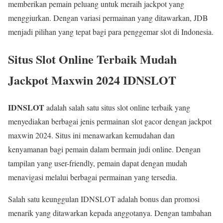
memberikan pemain peluang untuk meraih jackpot yang
menggiurkan. Dengan variasi permainan yang ditawarkan, JDB
menjadi pilihan yang tepat bagi para penggemar slot di Indonesia.
Situs Slot Online Terbaik Mudah
Jackpot Maxwin 2024 IDNSLOT
IDNSLOT
adalah salah satu situs slot online terbaik yang
menyediakan berbagai jenis permainan slot gacor dengan jackpot
maxwin 2024. Situs ini menawarkan kemudahan dan
kenyamanan bagi pemain dalam bermain judi online. Dengan
tampilan yang user-friendly, pemain dapat dengan mudah
menavigasi melalui berbagai permainan yang tersedia.
Salah satu keunggulan IDNSLOT adalah bonus dan promosi
menarik yang ditawarkan kepada anggotanya. Dengan tambahan