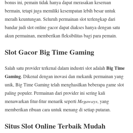
bonus ini, pemain tidak hanya dapat merasakan keseruan
bermain, tetapi juga memiliki kesempatan lebih besar untuk
meraih keuntungan. Seluruh permainan slot terlengkap dari
bandar judi slot online gacor dapat diakses hanya dengan satu
akun permainan, memberikan fleksibilitas bagi para pemain.
Slot Gacor Big Time Gaming
Big Time
Salah satu provider terkenal dalam industri slot adalah
Gaming
. Dikenal dengan inovasi dan mekanik permainan yang
unik, Big Time Gaming telah menghasilkan beberapa game slot
paling populer. Permainan dari provider ini sering kali
menawarkan fitur-fitur menarik seperti
Megaways
, yang
memberikan ribuan cara untuk menang di setiap putaran.
Situs Slot Online Terbaik Mudah