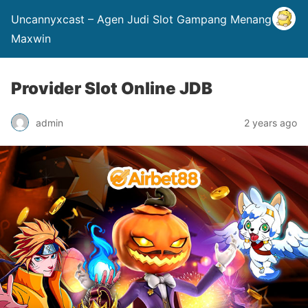
Uncannyxcast – Agen Judi Slot Gampang Menang
Maxwin
Provider Slot Online JDB
admin
2 years ago