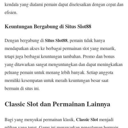
kendala yang dialami pemain dapat diselesaikan dengan cepat dan
efisien.
Keuntungan Bergabung di Situs Slot88
Situs Slot88
Dengan bergabung di
, pemain tidak hanya
mendapatkan akses ke berbagai permainan slot yang menarik,
tetapi juga berbagai keuntungan tambahan. Promo dan bonus
yang ditawarkan sangat menguntungkan dan dapat meningkatkan
peluang pemain untuk menang lebih banyak. Setiap anggota
memiliki kesempatan untuk meraih keuntungan besar saat
bermain di situs ini.
Classic Slot dan Permainan Lainnya
Classic Slot
Bagi yang menyukai permainan klasik,
menjadi
pilihan yang tepat. Game ini menawarkan pengalaman bermain