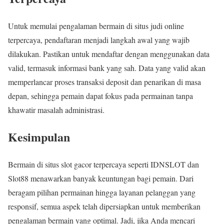
Untuk memulai pengalaman bermain di situs judi online
terpercaya, pendaftaran menjadi langkah awal yang wajib
dilakukan. Pastikan untuk mendaftar dengan menggunakan data
valid, termasuk informasi bank yang sah. Data yang valid akan
memperlancar proses transaksi deposit dan penarikan di masa
depan, sehingga pemain dapat fokus pada permainan tanpa
khawatir masalah administrasi.
Kesimpulan
Bermain di situs slot gacor terpercaya seperti IDNSLOT dan
Slot88 menawarkan banyak keuntungan bagi pemain. Dari
beragam pilihan permainan hingga layanan pelanggan yang
responsif, semua aspek telah dipersiapkan untuk memberikan
pengalaman bermain yang optimal. Jadi, jika Anda mencari