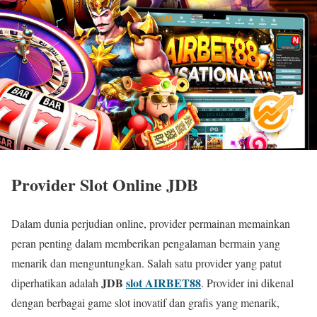
Provider Slot Online JDB
Dalam dunia perjudian online, provider permainan memainkan
peran penting dalam memberikan pengalaman bermain yang
menarik dan menguntungkan. Salah satu provider yang patut
JDB
slot AIRBET88
diperhatikan adalah
. Provider ini dikenal
dengan berbagai game slot inovatif dan grafis yang menarik,