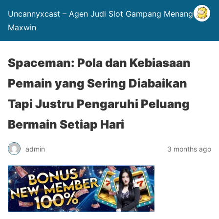
Uncannyxcast – Agen Judi Slot Gampang Menang
Maxwin
Spaceman: Pola dan Kebiasaan
Pemain yang Sering Diabaikan
Tapi Justru Pengaruhi Peluang
Bermain Setiap Hari
admin
3 months ago