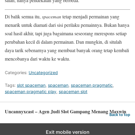
salah, hanya pendekatan yang berbeda.
Di balik semua itu,
spaceman
tetap menjadi permainan yang
menarik untuk diamati dari sisi perilaku pemainnya. Bukan hanya
soal hasil akhir, tapi juga bagaimana seseorang merespons setiap
perubahan kecil di dalam permainan. Dan mungkin, di situlah
daya tarik sebenarnya yang membuat banyak orang tetap kembali
mencobanya dari waktu ke waktu.
Categories:
Uncategorized
Tags:
slot spaceman
,
spaceman
,
spaceman pragmatic
,
spaceman pragmatic play
,
spaceman slot
Uncannyxcast – Agen Judi Slot Gampang Menang Maxwin
Back to top
Exit mobile version