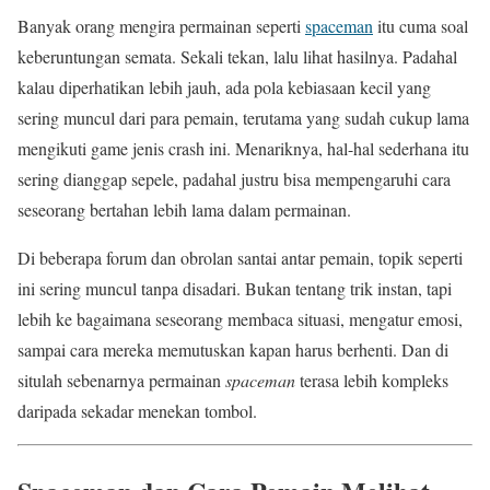
Banyak orang mengira permainan seperti
spaceman
itu cuma soal
keberuntungan semata. Sekali tekan, lalu lihat hasilnya. Padahal
kalau diperhatikan lebih jauh, ada pola kebiasaan kecil yang
sering muncul dari para pemain, terutama yang sudah cukup lama
mengikuti game jenis crash ini. Menariknya, hal-hal sederhana itu
sering dianggap sepele, padahal justru bisa mempengaruhi cara
seseorang bertahan lebih lama dalam permainan.
Di beberapa forum dan obrolan santai antar pemain, topik seperti
ini sering muncul tanpa disadari. Bukan tentang trik instan, tapi
lebih ke bagaimana seseorang membaca situasi, mengatur emosi,
sampai cara mereka memutuskan kapan harus berhenti. Dan di
situlah sebenarnya permainan
spaceman
terasa lebih kompleks
daripada sekadar menekan tombol.