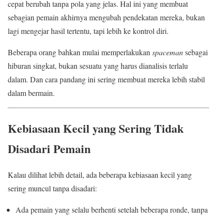
cepat berubah tanpa pola yang jelas. Hal ini yang membuat
sebagian pemain akhirnya mengubah pendekatan mereka, bukan
lagi mengejar hasil tertentu, tapi lebih ke kontrol diri.
Beberapa orang bahkan mulai memperlakukan
spaceman
sebagai
hiburan singkat, bukan sesuatu yang harus dianalisis terlalu
dalam. Dan cara pandang ini sering membuat mereka lebih stabil
dalam bermain.
Kebiasaan Kecil yang Sering Tidak
Disadari Pemain
Kalau dilihat lebih detail, ada beberapa kebiasaan kecil yang
sering muncul tanpa disadari:
Ada pemain yang selalu berhenti setelah beberapa ronde, tanpa