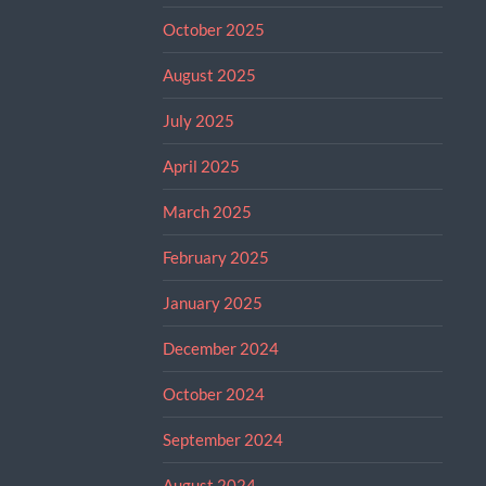
October 2025
August 2025
July 2025
April 2025
March 2025
February 2025
January 2025
December 2024
October 2024
September 2024
August 2024