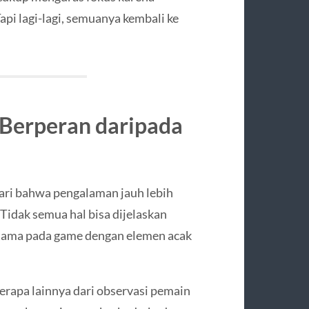
pi lagi-lagi, semuanya kembali ke
 Berperan daripada
ari bahwa pengalaman jauh lebih
Tidak semua hal bisa dijelaskan
tama pada game dengan elemen acak
berapa lainnya dari observasi pemain