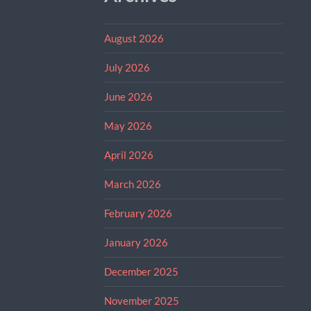
August 2026
July 2026
June 2026
May 2026
April 2026
March 2026
February 2026
January 2026
December 2025
November 2025