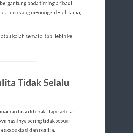
bergantung pada timing pribadi
ada juga yang menunggu lebih lama,
atau kalah semata, tapi lebih ke
lita Tidak Selalu
inan bisa ditebak. Tapi setelah
wa hasilnya sering tidak sesuai
 ekspektasi dan realita.