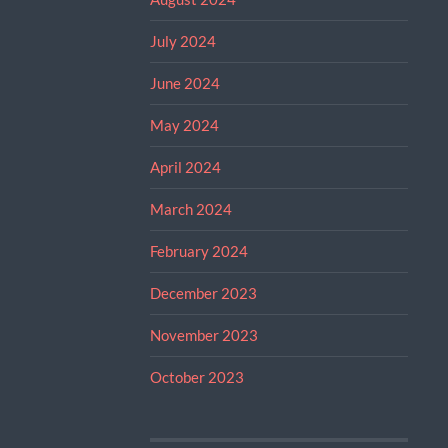
July 2024
June 2024
May 2024
April 2024
March 2024
February 2024
December 2023
November 2023
October 2023