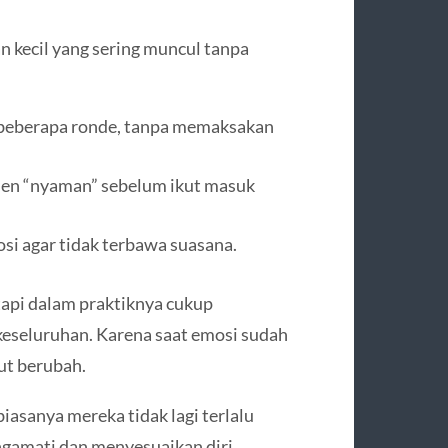
an kecil yang sering muncul tanpa
h beberapa ronde, tanpa memaksakan
en “nyaman” sebelum ikut masuk
si agar tidak terbawa suasana.
 tapi dalam praktiknya cukup
eseluruhan. Karena saat emosi sudah
kut berubah.
asanya mereka tidak lagi terlalu
ngamati dan menyesuaikan diri.