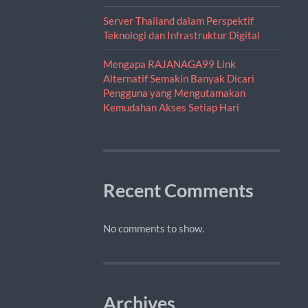
Server Thailand dalam Perspektif
Teknologi dan Infrastruktur Digital
Mengapa RAJANAGA99 Link
Alternatif Semakin Banyak Dicari
Pengguna yang Mengutamakan
Kemudahan Akses Setiap Hari
Recent Comments
No comments to show.
Archives