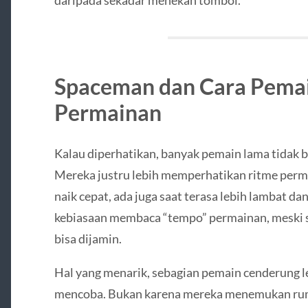
daripada sekadar menekan tombol.
Spaceman dan Cara Pemai
Permainan
Kalau diperhatikan, banyak pemain lama tidak b
Mereka justru lebih memperhatikan ritme perm
naik cepat, ada juga saat terasa lebih lambat dan
kebiasaan membaca “tempo” permainan, meski se
bisa dijamin.
Hal yang menarik, sebagian pemain cenderung le
mencoba. Bukan karena mereka menemukan rumu