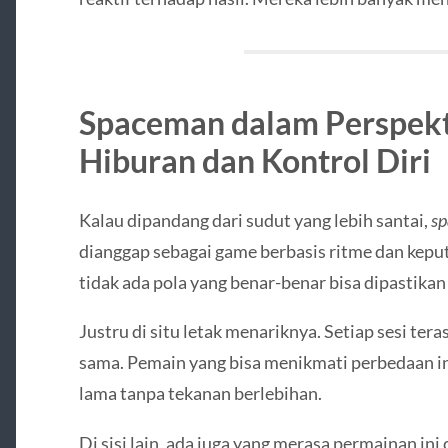
Spaceman dalam Perspekti
Hiburan dan Kontrol Diri
Kalau dipandang dari sudut yang lebih santai,
s
dianggap sebagai game berbasis ritme dan keput
tidak ada pola yang benar-benar bisa dipastikan
Justru di situ letak menariknya. Setiap sesi t
sama. Pemain yang bisa menikmati perbedaan in
lama tanpa tekanan berlebihan.
Di sisi lain, ada juga yang merasa permainan in