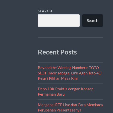
SEARCH
Search
Recent Posts
Beyond the Winning Numbers: TOTO
SLOT Hadir sebagai Link Agen Toto 4D
Resmi Pilihan Masa Kini
Depo 10K Praktis dengan Konsep
Permainan Baru
Mengenal RTP Live dan Cara Membaca
Perubahan Persentasenya