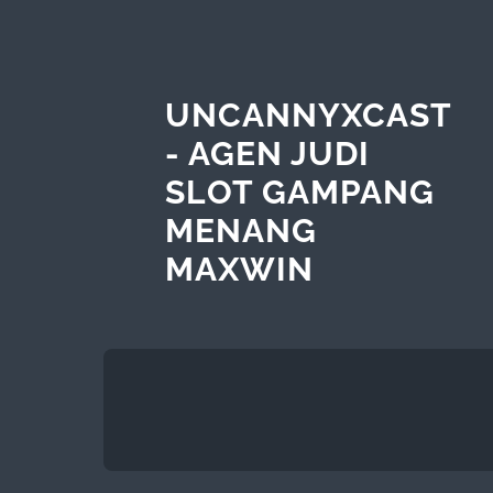
UNCANNYXCAST
- AGEN JUDI
SLOT GAMPANG
MENANG
MAXWIN