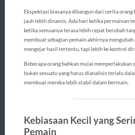
Ekspektasi biasanya dibangun dari cerita orang l
jauh lebih dinamis. Ada hari ketika permainan ter
ketika semuanya terasa lebih cepat berubah tanpa
membuat sebagian pemain akhirnya mengubah p
mengejar hasil tertentu, tapi lebih ke kontrol diri
Beberapa orang bahkan mulai memperlakukan
bukan sesuatu yang harus dianalisis terlalu dal
membuat mereka lebih stabil dalam bermain.
Kebiasaan Kecil yang Seri
Pemain