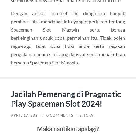
sendiri keistimewaan Spaceman Slot Maxwin ini hari!
Dengan artikel komplet ini, diinginkan banyak
pembaca bisa mendapat info yang diperlukan tentang
Spaceman Slot Maxwin serta berasa
berkeinginan untuk coba permainan itu. Tidak boleh
ragu-ragu buat coba hoki anda serta rasakan
pengalaman main slot yang dahsyat serta menakutkan
bersama Spaceman Slot Maxwin.
Jadilah Pemenang di Pragmatic
Play Spaceman Slot 2024!
APRIL 17, 2024
/
0 COMMENTS
/
STICKY
Maka nantikan apalagi?