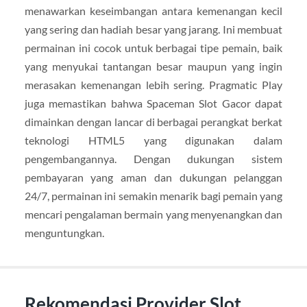
menawarkan keseimbangan antara kemenangan kecil
yang sering dan hadiah besar yang jarang. Ini membuat
permainan ini cocok untuk berbagai tipe pemain, baik
yang menyukai tantangan besar maupun yang ingin
merasakan kemenangan lebih sering. Pragmatic Play
juga memastikan bahwa Spaceman Slot Gacor dapat
dimainkan dengan lancar di berbagai perangkat berkat
teknologi HTML5 yang digunakan dalam
pengembangannya. Dengan dukungan sistem
pembayaran yang aman dan dukungan pelanggan
24/7, permainan ini semakin menarik bagi pemain yang
mencari pengalaman bermain yang menyenangkan dan
menguntungkan.
Rekomendasi Provider Slot