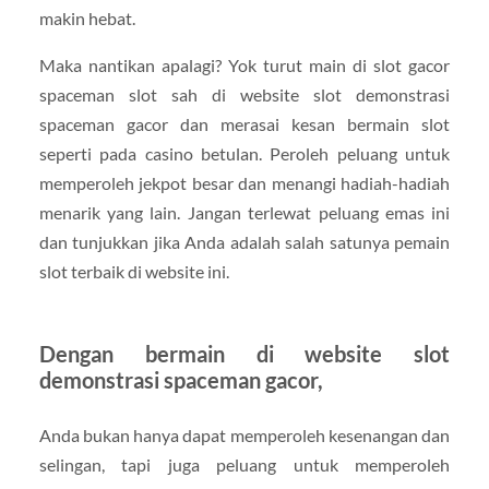
makin hebat.
Maka nantikan apalagi? Yok turut main di slot gacor
spaceman slot sah di website slot demonstrasi
spaceman gacor dan merasai kesan bermain slot
seperti pada casino betulan. Peroleh peluang untuk
memperoleh jekpot besar dan menangi hadiah-hadiah
menarik yang lain. Jangan terlewat peluang emas ini
dan tunjukkan jika Anda adalah salah satunya pemain
slot terbaik di website ini.
Dengan bermain di website slot
demonstrasi spaceman gacor,
Anda bukan hanya dapat memperoleh kesenangan dan
selingan, tapi juga peluang untuk memperoleh