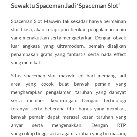
Sewaktu Spaceman Jadi ‘Spaceman Slot’
Spaceman Slot Maxwin tak sekadar hanya permainan
slot biasa, akan tetapi pun berikan pengalaman main
yang menakutkan serta menggetarkan. Dengan obyek
luar angkasa yang ultramodern, pemain disajikan
penampakan grafis yang fantastis serta nada effect
yang memikat.
Situs spaceman slot maxwin ini hari memang jadi
area yang cocok buat banyak pemain yang
mengharapkan pengalaman taruhan yang dahsyat
serta memberi keuntungan. Dengan technologi
teranyar serta beberapa fitur bonus yang memikat,
banyak pemain dapat merasai kesan taruhan yang
anyar serta mengenakkan. Dengan RTP
yang cukup tinggi serta ragam taruhan yang bermacam,