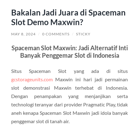
Bakalan Jadi Juara di Spaceman
Slot Demo Maxwin?
MAY 8, 2024
/
0 COMMENTS
/
STICKY
Spaceman Slot Maxwin: Jadi Alternatif Inti
Banyak Penggemar Slot di Indonesia
Situs Spaceman Slot yang ada di situs
gcstorageunits.com
Maxwin ini hari jadi permainan
slot demonstrasi Maxwin terhebat di Indonesia.
Dengan penampakan yang menjanjikan serta
technologi teranyar dari provider Pragmatic Play, tidak
aneh kenapa Spaceman Slot Maxwin jadi idola banyak
penggemar slot di tanah air.