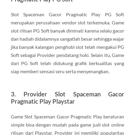
Slot Spaceman Gacor Pragmatic Play PG Soft
merupakan perusahaan vendor slot terkemuka. Game
slot rilisan PG Soft banyak diminati karena selalu gacor
dan hadiah didalamnya sangatlah besar sehingga wajar
jika banyak kalangan penghobi slot telah mengakui PG
Soft sebagai Provider pendatang hoki. Selain itu, Game
dari PG Soft telah didukung grafik berkualitas yang
siap memberi sensasi seru serta menyenangkan.
3. Provider Slot Spaceman Gacor
Pragmatic Play Playstar
Game Slot Spaceman Gacor Pragmatic Play beraturan
simple bisa dengan mudah pada game judi slot online
rilisan dari Playstar. Provider ini memiliki popularitas