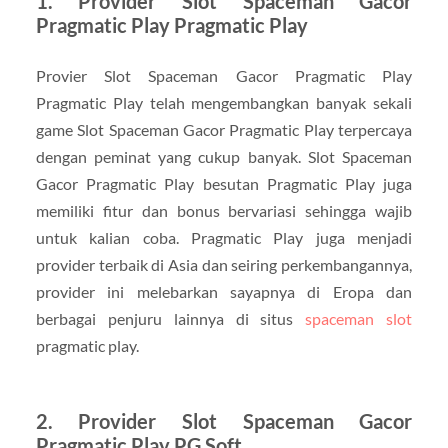
1. Provider Slot Spaceman Gacor
Pragmatic Play Pragmatic Play
Provier Slot Spaceman Gacor Pragmatic Play
Pragmatic Play telah mengembangkan banyak sekali
game Slot Spaceman Gacor Pragmatic Play terpercaya
dengan peminat yang cukup banyak. Slot Spaceman
Gacor Pragmatic Play besutan Pragmatic Play juga
memiliki fitur dan bonus bervariasi sehingga wajib
untuk kalian coba. Pragmatic Play juga menjadi
provider terbaik di Asia dan seiring perkembangannya,
provider ini melebarkan sayapnya di Eropa dan
berbagai penjuru lainnya di situs
spaceman slot
pragmatic play.
2. Provider Slot Spaceman Gacor
Pragmatic Play PG Soft