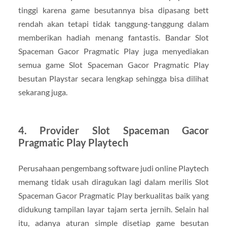
tinggi karena game besutannya bisa dipasang bett
rendah akan tetapi tidak tanggung-tanggung dalam
memberikan hadiah menang fantastis. Bandar Slot
Spaceman Gacor Pragmatic Play juga menyediakan
semua game Slot Spaceman Gacor Pragmatic Play
besutan Playstar secara lengkap sehingga bisa dilihat
sekarang juga.
4. Provider Slot Spaceman Gacor
Pragmatic Play Playtech
Perusahaan pengembang software judi online Playtech
memang tidak usah diragukan lagi dalam merilis Slot
Spaceman Gacor Pragmatic Play berkualitas baik yang
didukung tampilan layar tajam serta jernih. Selain hal
itu, adanya aturan simple disetiap game besutan