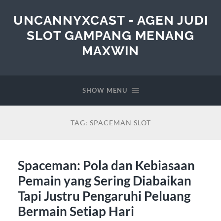
UNCANNYXCAST - AGEN JUDI
SLOT GAMPANG MENANG
MAXWIN
SHOW MENU
TAG:
SPACEMAN SLOT
Spaceman: Pola dan Kebiasaan
Pemain yang Sering Diabaikan
Tapi Justru Pengaruhi Peluang
Bermain Setiap Hari