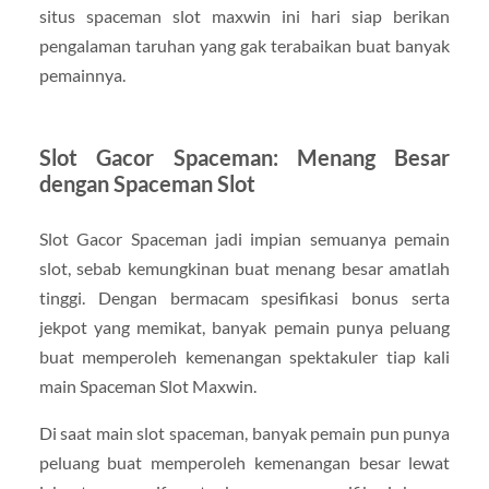
situs spaceman slot maxwin ini hari siap berikan
pengalaman taruhan yang gak terabaikan buat banyak
pemainnya.
Slot Gacor Spaceman: Menang Besar
dengan Spaceman Slot
Slot Gacor Spaceman jadi impian semuanya pemain
slot, sebab kemungkinan buat menang besar amatlah
tinggi. Dengan bermacam spesifikasi bonus serta
jekpot yang memikat, banyak pemain punya peluang
buat memperoleh kemenangan spektakuler tiap kali
main Spaceman Slot Maxwin.
Di saat main slot spaceman, banyak pemain pun punya
peluang buat memperoleh kemenangan besar lewat