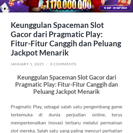
Keunggulan Spaceman Slot
Gacor dari Pragmatic Play:
Fitur-Fitur Canggih dan Peluang
Jackpot Menarik
JANUARY 1, 2025
/
0 COMMENTS
Keunggulan Spaceman Slot Gacor dari
Pragmatic Play: Fitur-Fitur Canggih dan
Peluang Jackpot Menarik
Pragmatic Play, sebagai salah satu pengembang game
terkemuka di dunia perjudian online, terus
memperkenalkan inovasi terbaru melalui permainan
slot mereka. Salah satu yang paling mencuri perhatian