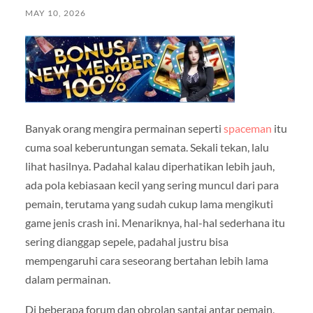
MAY 10, 2026
Banyak orang mengira permainan seperti
spaceman
itu
cuma soal keberuntungan semata. Sekali tekan, lalu
lihat hasilnya. Padahal kalau diperhatikan lebih jauh,
ada pola kebiasaan kecil yang sering muncul dari para
pemain, terutama yang sudah cukup lama mengikuti
game jenis crash ini. Menariknya, hal-hal sederhana itu
sering dianggap sepele, padahal justru bisa
mempengaruhi cara seseorang bertahan lebih lama
dalam permainan.
Di beberapa forum dan obrolan santai antar pemain,