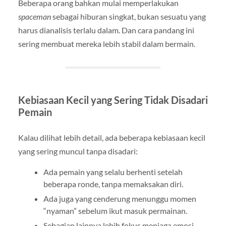
Beberapa orang bahkan mulai memperlakukan
spaceman
sebagai hiburan singkat, bukan sesuatu yang
harus dianalisis terlalu dalam. Dan cara pandang ini
sering membuat mereka lebih stabil dalam bermain.
Kebiasaan Kecil yang Sering Tidak Disadari
Pemain
Kalau dilihat lebih detail, ada beberapa kebiasaan kecil
yang sering muncul tanpa disadari:
Ada pemain yang selalu berhenti setelah
beberapa ronde, tanpa memaksakan diri.
Ada juga yang cenderung menunggu momen
“nyaman” sebelum ikut masuk permainan.
Sebagian lainnya lebih fokus menjaga emosi