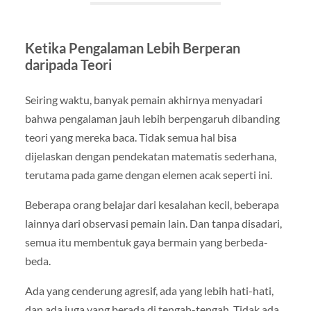
Ketika Pengalaman Lebih Berperan
daripada Teori
Seiring waktu, banyak pemain akhirnya menyadari
bahwa pengalaman jauh lebih berpengaruh dibanding
teori yang mereka baca. Tidak semua hal bisa
dijelaskan dengan pendekatan matematis sederhana,
terutama pada game dengan elemen acak seperti ini.
Beberapa orang belajar dari kesalahan kecil, beberapa
lainnya dari observasi pemain lain. Dan tanpa disadari,
semua itu membentuk gaya bermain yang berbeda-
beda.
Ada yang cenderung agresif, ada yang lebih hati-hati,
dan ada juga yang berada di tengah-tengah. Tidak ada