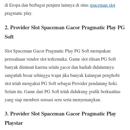
di Eropa dan berbagai penjuru lainnya di situs
spaceman slot
pragmatic play.
2. Provider Slot Spaceman Gacor Pragmatic Play PG
Soft
Slot Spaceman Gacor Pragmatic Play PG Soft merupakan
perusahaan vendor slot terkemuka. Game slot rilisan PG Soft
banyak diminati karena selalu gacor dan hadiah didalamnya
sangatlah besar sehingga wajar jika banyak kalangan penghobi
slot telah mengakui PG Soft sebagai Provider pendatang hoki.
Selain itu, Game dari PG Soft telah didukung grafik berkualitas
yang siap memberi sensasi seru serta menyenangkan.
3. Provider Slot Spaceman Gacor Pragmatic Play
Playstar