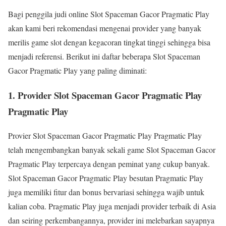
Bagi penggila judi online Slot Spaceman Gacor Pragmatic Play
akan kami beri rekomendasi mengenai provider yang banyak
merilis game slot dengan kegacoran tingkat tinggi sehingga bisa
menjadi referensi. Berikut ini daftar beberapa Slot Spaceman
Gacor Pragmatic Play yang paling diminati:
1. Provider Slot Spaceman Gacor Pragmatic Play
Pragmatic Play
Provier Slot Spaceman Gacor Pragmatic Play Pragmatic Play
telah mengembangkan banyak sekali game Slot Spaceman Gacor
Pragmatic Play terpercaya dengan peminat yang cukup banyak.
Slot Spaceman Gacor Pragmatic Play besutan Pragmatic Play
juga memiliki fitur dan bonus bervariasi sehingga wajib untuk
kalian coba. Pragmatic Play juga menjadi provider terbaik di Asia
dan seiring perkembangannya, provider ini melebarkan sayapnya