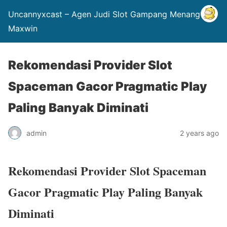
Uncannyxcast – Agen Judi Slot Gampang Menang
Maxwin
Rekomendasi Provider Slot
Spaceman Gacor Pragmatic Play
Paling Banyak Diminati
admin
2 years ago
Rekomendasi Provider Slot Spaceman
Gacor Pragmatic Play Paling Banyak
Diminati