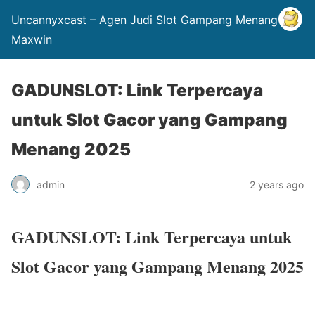
Uncannyxcast – Agen Judi Slot Gampang Menang
Maxwin
GADUNSLOT: Link Terpercaya
untuk Slot Gacor yang Gampang
Menang 2025
admin
2 years ago
GADUNSLOT: Link Terpercaya untuk
Slot Gacor yang Gampang Menang 2025