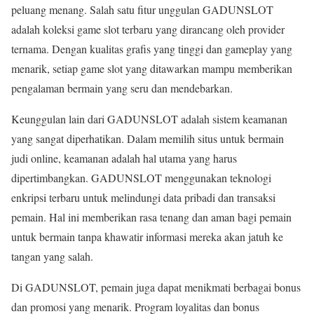
peluang menang. Salah satu fitur unggulan GADUNSLOT
adalah koleksi game slot terbaru yang dirancang oleh provider
ternama. Dengan kualitas grafis yang tinggi dan gameplay yang
menarik, setiap game slot yang ditawarkan mampu memberikan
pengalaman bermain yang seru dan mendebarkan.
Keunggulan lain dari GADUNSLOT adalah sistem keamanan
yang sangat diperhatikan. Dalam memilih situs untuk bermain
judi online, keamanan adalah hal utama yang harus
dipertimbangkan. GADUNSLOT menggunakan teknologi
enkripsi terbaru untuk melindungi data pribadi dan transaksi
pemain. Hal ini memberikan rasa tenang dan aman bagi pemain
untuk bermain tanpa khawatir informasi mereka akan jatuh ke
tangan yang salah.
Di GADUNSLOT, pemain juga dapat menikmati berbagai bonus
dan promosi yang menarik. Program loyalitas dan bonus