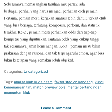
Sebelumnya memasangkan taruhan mix parlay, ada
berbagai perihal yang harus menjadi perhatian oleh pemain.
Pertama, pemain mesti kerjakan analisis lebih dahulu terkait club
yang bisa berlaga, terhitung komposisi, perform, dan statistik
terakhir. Ke-2 , pemain mesti perhatikan odds dari tiap-tiap
kompetisi yang diputuskan, lantaran odds yang cukup tinggi
tak selamanya jamin kemenangan. Ke-3 , pemain mesti bikin
prakiraan dengan rasional dan tak terpengaruhi emosi, agar bisa
bikin ketetapan yang semakin lebih objektif.
Categories:
Uncategorized
Tags:
analisa klub kuda hitam
,
faktor stadion kandang
,
kunci
kemenangan tim
,
match preview bola
,
mental pertandingan
,
momentum klub
Leave a Comment