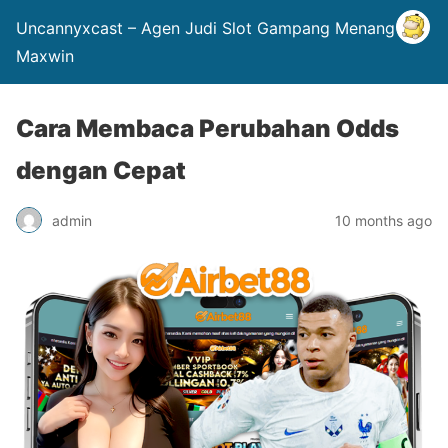
Uncannyxcast – Agen Judi Slot Gampang Menang
Maxwin
Cara Membaca Perubahan Odds
dengan Cepat
admin
10 months ago