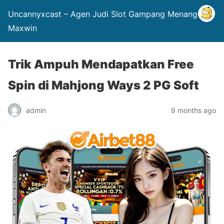
Uncannyxcast – Agen Judi Slot Gampang Menang
Maxwin
Trik Ampuh Mendapatkan Free
Spin di Mahjong Ways 2 PG Soft
admin
9 months ago