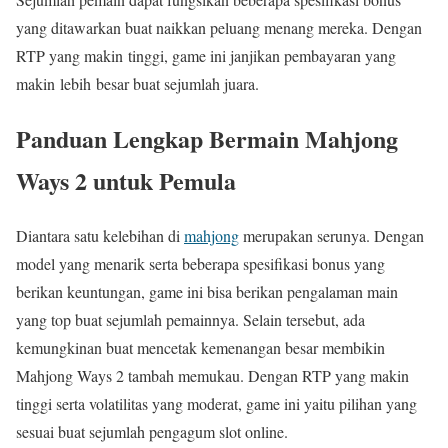
yang ditawarkan buat naikkan peluang menang mereka. Dengan
RTP yang makin tinggi, game ini janjikan pembayaran yang
makin lebih besar buat sejumlah juara.
Panduan Lengkap Bermain Mahjong
Ways 2 untuk Pemula
Diantara satu kelebihan di
mahjong
merupakan serunya. Dengan
model yang menarik serta beberapa spesifikasi bonus yang
berikan keuntungan, game ini bisa berikan pengalaman main
yang top buat sejumlah pemainnya. Selain tersebut, ada
kemungkinan buat mencetak kemenangan besar membikin
Mahjong Ways 2 tambah memukau. Dengan RTP yang makin
tinggi serta volatilitas yang moderat, game ini yaitu pilihan yang
sesuai buat sejumlah pengagum slot online.