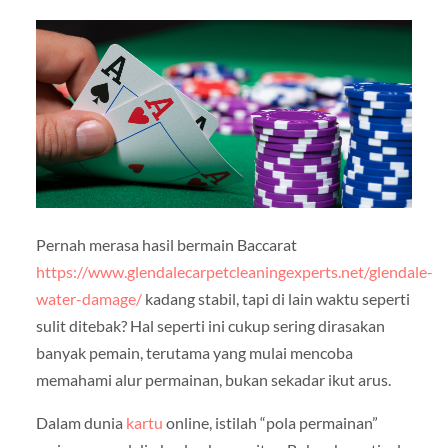
Pernah merasa hasil bermain Baccarat
https://www.glendalecarpetcleaningexperts.net/glendale-
water-damage/
kadang stabil, tapi di lain waktu seperti
sulit ditebak? Hal seperti ini cukup sering dirasakan
banyak pemain, terutama yang mulai mencoba
memahami alur permainan, bukan sekadar ikut arus.
Dalam dunia
kartu
online, istilah “pola permainan”