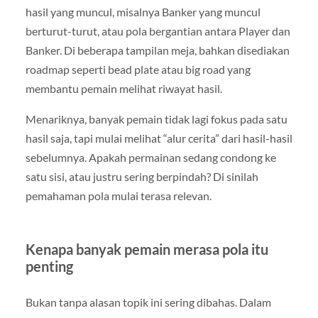
hasil yang muncul, misalnya Banker yang muncul
berturut-turut, atau pola bergantian antara Player dan
Banker. Di beberapa tampilan meja, bahkan disediakan
roadmap seperti bead plate atau big road yang
membantu pemain melihat riwayat hasil.
Menariknya, banyak pemain tidak lagi fokus pada satu
hasil saja, tapi mulai melihat “alur cerita” dari hasil-hasil
sebelumnya. Apakah permainan sedang condong ke
satu sisi, atau justru sering berpindah? Di sinilah
pemahaman pola mulai terasa relevan.
Kenapa banyak pemain merasa pola itu
penting
Bukan tanpa alasan topik ini sering dibahas. Dalam