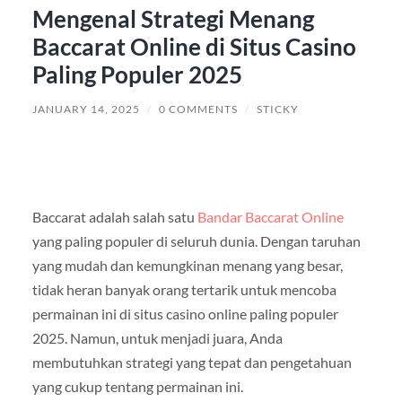
Mengenal Strategi Menang
Baccarat Online di Situs Casino
Paling Populer 2025
JANUARY 14, 2025
/
0 COMMENTS
/
STICKY
Baccarat adalah salah satu
Bandar Baccarat Online
yang paling populer di seluruh dunia. Dengan taruhan
yang mudah dan kemungkinan menang yang besar,
tidak heran banyak orang tertarik untuk mencoba
permainan ini di situs casino online paling populer
2025. Namun, untuk menjadi juara, Anda
membutuhkan strategi yang tepat dan pengetahuan
yang cukup tentang permainan ini.