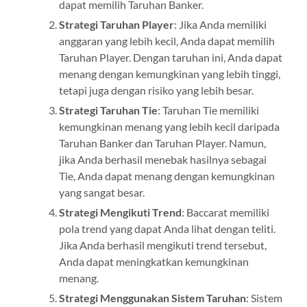
dapat memilih Taruhan Banker.
Strategi Taruhan Player
: Jika Anda memiliki
anggaran yang lebih kecil, Anda dapat memilih
Taruhan Player. Dengan taruhan ini, Anda dapat
menang dengan kemungkinan yang lebih tinggi,
tetapi juga dengan risiko yang lebih besar.
Strategi Taruhan Tie
: Taruhan Tie memiliki
kemungkinan menang yang lebih kecil daripada
Taruhan Banker dan Taruhan Player. Namun,
jika Anda berhasil menebak hasilnya sebagai
Tie, Anda dapat menang dengan kemungkinan
yang sangat besar.
Strategi Mengikuti Trend
: Baccarat memiliki
pola trend yang dapat Anda lihat dengan teliti.
Jika Anda berhasil mengikuti trend tersebut,
Anda dapat meningkatkan kemungkinan
menang.
Strategi Menggunakan Sistem Taruhan
: Sistem