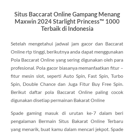
Situs Baccarat Online Gampang Menang
Maxwin 2024 Starlight Princess™ 1000
Terbaik di Indonesia
Setelah mengetahui jadwal jam gacor dan Baccarat
Online rtp tinggi, berikutnya anda dapat menggunakan
Pola Baccarat Online yang sering digunakan oleh para
profesional. Pola gacor biasanya memanfaatkan fitur –
fitur mesin slot, seperti Auto Spin, Fast Spin, Turbo
Spin, Double Chance dan Juga Fitur Buy Free Spin.
Berikut daftar pola Baccarat Online paling cocok
digunakan disetiap permainan Bakarat Online
Spade gaming masuk di urutan ke-7 dalam beri
pengalaman Bermain Situs Bakarat Online Terbaru
yang menarik, buat kamu dalam mencari jekpot. Spade