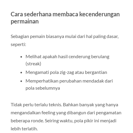
Cara sederhana membaca kecenderungan
permainan
Sebagian pemain biasanya mulai dari hal paling dasar,
seperti:
Melihat apakah hasil cenderung berulang
(streak)
Mengamati pola zig-zag atau bergantian
Memperhatikan perubahan mendadak dari
pola sebelumnya
Tidak perlu terlalu teknis. Bahkan banyak yang hanya
mengandalkan feeling yang dibangun dari pengamatan
beberapa ronde. Seiring waktu, pola pikir ini menjadi
lebih terlatih.