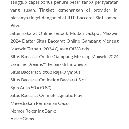
sanggup capai bonus penuhi besar tanpa persyaratan
yang susah. Tingkat kemenangan di provider ini
biasanya tinggi dengan nilai RTP Baccarat Slot sampai
96%.
Situs Bakarat Online Terbaik Mudah Jackpot Maxwin
2024 Daftar Situs Baccarat Online Gampang Menang
Maxwin Terbaru 2024 Queen Of Wands
Situs Baccarat Online Gampang Menang Maxwin 2024
Jasmine Dreams™ Terbaik di Indonesia
Situs Baccarat Slot88 Raja Olympus
Situs Baccarat OnlineIdn Baccarat Slot
Spin Auto 50 x (0.80)
Situs Baccarat OnlinePragmatic Play
Meyediakan Permainan Gacor
Nomor Rekening Bank:
Aztec Gems