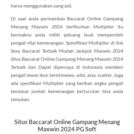
harus menggunakan uang asli.
Di saat anda permainkan Baccarat Online Gampang
Menang Maxwin 2024 berfiturkan Multiplier itu
bermakna anda miliki peluang buat memperoleh
pengali nilai kemenangan. Spesifikasi Multiplier di link
Sexy Baccarat Terbaik Mudah Jackpot Maxwin 2024
Situs Baccarat Online Gampang Menang Maxwin 2024
Terbaik dan Dapat dipercaya di Indonesia memberi
pengali lewat ikon teristimewa, wild, atau scatter. Juga
ada spesifikasi Multiplier yang berikan angka pengali
berdasar jumlah kemenangan berturutan bisa anda
temukan.
Situs Baccarat Online Gampang Menang
Maxwin 2024 PG Soft