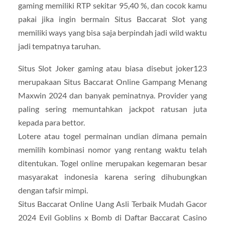
gaming memiliki RTP sekitar 95,40 %, dan cocok kamu
pakai jika ingin bermain Situs Baccarat Slot yang
memiliki ways yang bisa saja berpindah jadi wild waktu
jadi tempatnya taruhan.
Situs Slot Joker gaming atau biasa disebut joker123
merupakaan Situs Baccarat Online Gampang Menang
Maxwin 2024 dan banyak peminatnya. Provider yang
paling sering memuntahkan jackpot ratusan juta
kepada para bettor.
Lotere atau togel permainan undian dimana pemain
memilih kombinasi nomor yang rentang waktu telah
ditentukan. Togel online merupakan kegemaran besar
masyarakat indonesia karena sering dihubungkan
dengan tafsir mimpi.
Situs Baccarat Online Uang Asli Terbaik Mudah Gacor
2024 Evil Goblins x Bomb di Daftar Baccarat Casino