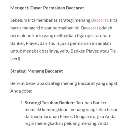
Mengerti Dasar Permainan Baccarat
Sebelum kita membahas strategi menang
Baccarat
, kita
harus mengerti dasar permainan ini. Baccarat adalah
permainan kartu yang melibatkan tiga opsi taruhan:
Banker, Player, dan Tie. Tujuan permainan ini adalah
untuk menebak hasilnya, yaitu Banker, Player, atau Tie
(seri).
Strategi Menang Baccarat
Berikut beberapa strategi menang Baccarat yang dapat
Anda coba:
Strategi Taruhan Banker
: Taruhan Banker
memiliki kemungkinan menang yang lebih besar
daripada Taruhan Player. Dengan itu, jika Anda
ingin meningkatkan peluang menang, Anda