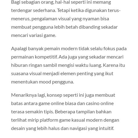
Bagi sebagian orang, hal-hal seperti ini memang
terdengar sederhana. Tetapi ketika digunakan terus-
menerus, pengalaman visual yang nyaman bisa
membuat pengguna lebih betah dibanding sekadar
mencari variasi game.
Apalagi banyak pemain modern tidak selalu fokus pada
permainan kompetitif. Ada juga yang sekadar mencari
hiburan ringan sambil mengisi waktu luang. Karena itu
suasana visual menjadi elemen penting yang ikut
menentukan mood pengguna.
Menariknya lagi, konsep seperti ini juga membuat
batas antara game online biasa dan casino online
terasa semakin tipis. Beberapa tampilan bahkan
terlihat mirip platform game kasual modern dengan
desain yang lebih halus dan navigasi yang intuitif.