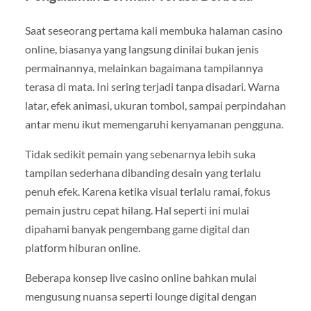
Saat seseorang pertama kali membuka halaman casino
online, biasanya yang langsung dinilai bukan jenis
permainannya, melainkan bagaimana tampilannya
terasa di mata. Ini sering terjadi tanpa disadari. Warna
latar, efek animasi, ukuran tombol, sampai perpindahan
antar menu ikut memengaruhi kenyamanan pengguna.
Tidak sedikit pemain yang sebenarnya lebih suka
tampilan sederhana dibanding desain yang terlalu
penuh efek. Karena ketika visual terlalu ramai, fokus
pemain justru cepat hilang. Hal seperti ini mulai
dipahami banyak pengembang game digital dan
platform hiburan online.
Beberapa konsep live casino online bahkan mulai
mengusung nuansa seperti lounge digital dengan