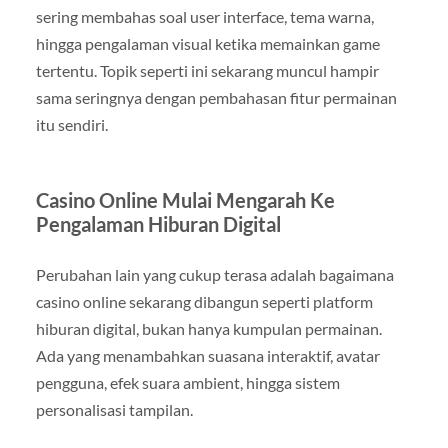
sering membahas soal user interface, tema warna,
hingga pengalaman visual ketika memainkan game
tertentu. Topik seperti ini sekarang muncul hampir
sama seringnya dengan pembahasan fitur permainan
itu sendiri.
Casino Online Mulai Mengarah Ke
Pengalaman Hiburan Digital
Perubahan lain yang cukup terasa adalah bagaimana
casino online sekarang dibangun seperti platform
hiburan digital, bukan hanya kumpulan permainan.
Ada yang menambahkan suasana interaktif, avatar
pengguna, efek suara ambient, hingga sistem
personalisasi tampilan.