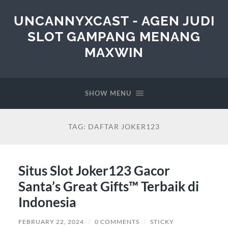
UNCANNYXCAST - AGEN JUDI
SLOT GAMPANG MENANG
MAXWIN
SHOW MENU
TAG:
DAFTAR JOKER123
Situs Slot Joker123 Gacor
Santa’s Great Gifts™ Terbaik di
Indonesia
FEBRUARY 22, 2024
/
0 COMMENTS
/
STICKY