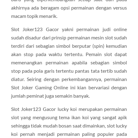
akhirnya ada beragam opsi permainan dengan versus
macam topik menarik.
Slot Joker123 Gacor yakni permainan judi online
sudah disadur dari prinsip permainan mesin slot sudah
terdiri dari sebagian simbol berputar (spin) kemudian
akan stop pada waktu tertentu. Pemain slot dapat
memenangkan permainan apabila sebagian simbol
stop pada pola garis tertentu pantas tata tertib sudah
diatur. Seiring dengan perkembangannya, permainan
Slot Joker Gaming Online ini kian bervariasi dengan
jumlah peminat juga semakin banyak.
Slot Joker123 Gacor lucky koi merupakan permainan
slot yang mengusung tema ikan koi yang sangat apik
sehingga tidak mudah bosan saat dimainkan, slot lucky
koi pernah menjadi permainan paling populer pada