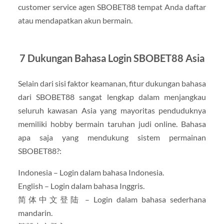
customer service agen SBOBET88 tempat Anda daftar
atau mendapatkan akun bermain.
7 Dukungan Bahasa Login SBOBET88 Asia
Selain dari sisi faktor keamanan, fitur dukungan bahasa
dari SBOBET88 sangat lengkap dalam menjangkau
seluruh kawasan Asia yang mayoritas penduduknya
memiliki hobby bermain taruhan judi online. Bahasa
apa saja yang mendukung sistem permainan
SBOBET88?:
Indonesia – Login dalam bahasa Indonesia.
English – Login dalam bahasa Inggris.
简体中文登陆 – Login dalam bahasa sederhana
mandarin.