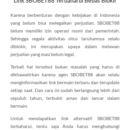
Link SBOBET88 Terbaharui Bebas Blokir
Karena berbenturan dengan kebijakan di Indonesia
yang belum bisa melegalkan perjudian, SBOBET88
belum memiliki izin operasi resmi dari pemerintah.
Sehingga segala aktivitas situs taruhannya selalu
diblokir, ini merupakan upaya dalam melawan
perjudian yang masi belum legal.
Terkait hal tersebut bukan masalah yang harus di
dikhawatirkan karena agen SBOBET88 akan selalu
menginformasikan link bermain terbaru dan terupdate
setiap saat. Dan cara ini sudah berlangsung lebih dari
sepuluh tahun, terbukti aman dan lancar dalam
bermain.
Untuk mendapatkan link alternatif SBOBET88
terbaharui, tentu saja Anda harus menghubungi