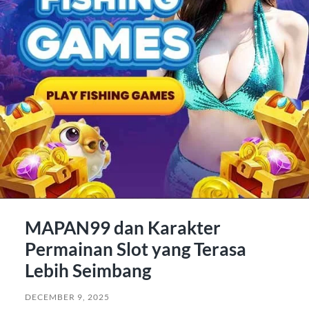
MAPAN99 dan Karakter
Permainan Slot yang Terasa
Lebih Seimbang
DECEMBER 9, 2025