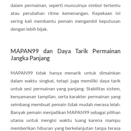
dalam permainan, seperti munculnya simbol tertentu
atau perubahan ritme kemenangan. Kepekaan ini
sering kali membantu pemain mengambil keputusan
dengan lebih bijak.
MAPAN99 dan Daya Tarik Permainan
Jangka Panjang
MAPAN99 tidak hanya menarik untuk dimainkan
dalam waktu singkat, tetapi juga memiliki daya tarik
untuk sesi permainan yang panjang. Stabilitas sistem,
kenyamanan tampilan, serta karakter permainan yang
seimbang membuat pemain tidak mudah merasa lelah.
Banyak pemain menjadikan MAPAN99 sebagai pilihan
utama untuk mengisi waktu luang karena mampu
memberikan hiburan yang berkelanjutan tanpa terasa