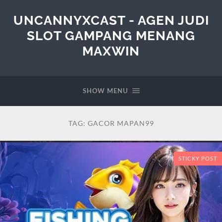
UNCANNYXCAST - AGEN JUDI
SLOT GAMPANG MENANG
MAXWIN
SHOW MENU
TAG:
GACOR MAPAN99
STICKY POST