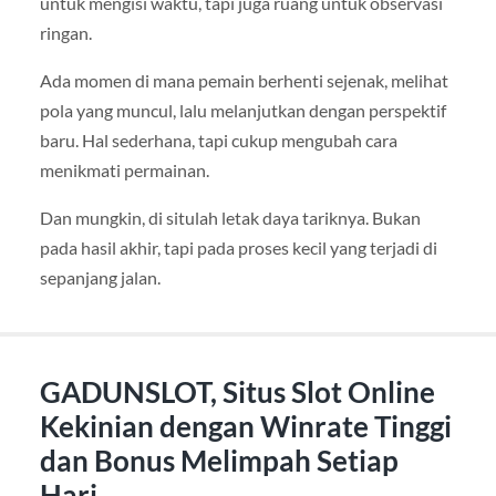
untuk mengisi waktu, tapi juga ruang untuk observasi
ringan.
Ada momen di mana pemain berhenti sejenak, melihat
pola yang muncul, lalu melanjutkan dengan perspektif
baru. Hal sederhana, tapi cukup mengubah cara
menikmati permainan.
Dan mungkin, di situlah letak daya tariknya. Bukan
pada hasil akhir, tapi pada proses kecil yang terjadi di
sepanjang jalan.
GADUNSLOT, Situs Slot Online
Kekinian dengan Winrate Tinggi
dan Bonus Melimpah Setiap
Hari