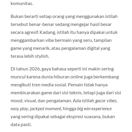
komunitas.
Bukan berarti setiap orang yang menggunakan istilah
tersebut benar-benar sedang mengejar hasil besar
secara agresif. Kadang, istilah itu hanya dipakai untuk
menggambarkan vibe bermain yang seru, tampilan
game yang menarik, atau pengalaman digital yang
terasa lebih stylish.
Di tahun 2026, gaya bahasa seperti ini makin sering
muncul karena dunia hiburan online juga berkembang
mengikuti tren media sosial. Pemain tidak hanya
membicarakan game dari sisi teknis, tetapi juga dari sisi
mood, visual, dan pengalaman. Ada istilah
gacor vibes
,
easy play
,
jackpot moment
, hingga
big win experience
yang sering dipakai sebagai ekspresi suasana, bukan
data pasti.