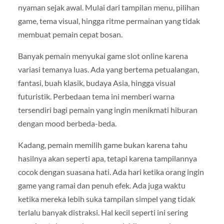
nyaman sejak awal. Mulai dari tampilan menu, pilihan
game, tema visual, hingga ritme permainan yang tidak
membuat pemain cepat bosan.
Banyak pemain menyukai game slot online karena
variasi temanya luas. Ada yang bertema petualangan,
fantasi, buah klasik, budaya Asia, hingga visual
futuristik. Perbedaan tema ini memberi warna
tersendiri bagi pemain yang ingin menikmati hiburan
dengan mood berbeda-beda.
Kadang, pemain memilih game bukan karena tahu
hasilnya akan seperti apa, tetapi karena tampilannya
cocok dengan suasana hati. Ada hari ketika orang ingin
game yang ramai dan penuh efek. Ada juga waktu
ketika mereka lebih suka tampilan simpel yang tidak
terlalu banyak distraksi. Hal kecil seperti ini sering