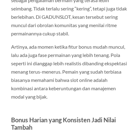
sebagai pengalaman bermain yang terasa lebih
seimbang. Tidak terlalu sering “kering”, tetapi juga tidak
berlebihan. Di GADUNSLOT, kesan tersebut sering
muncul dari obrolan komunitas yang menilai ritme
permainannya cukup stabil.
Artinya, ada momen ketika fitur bonus mudah muncul,
lalu ada juga fase permainan yang lebih tenang. Pola
seperti ini dianggap lebih realistis dibanding ekspektasi
menang terus-menerus. Pemain yang sudah terbiasa
biasanya memahami bahwa slot online adalah
kombinasi antara keberuntungan dan manajemen
modal yang bijak.
Bonus Harian yang Konsisten Jadi Nilai
Tambah