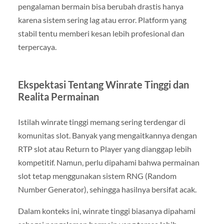
pengalaman bermain bisa berubah drastis hanya
karena sistem sering lag atau error. Platform yang
stabil tentu memberi kesan lebih profesional dan
terpercaya.
Ekspektasi Tentang Winrate Tinggi dan
Realita Permainan
Istilah winrate tinggi memang sering terdengar di
komunitas slot. Banyak yang mengaitkannya dengan
RTP slot atau Return to Player yang dianggap lebih
kompetitif. Namun, perlu dipahami bahwa permainan
slot tetap menggunakan sistem RNG (Random
Number Generator), sehingga hasilnya bersifat acak.
Dalam konteks ini, winrate tinggi biasanya dipahami