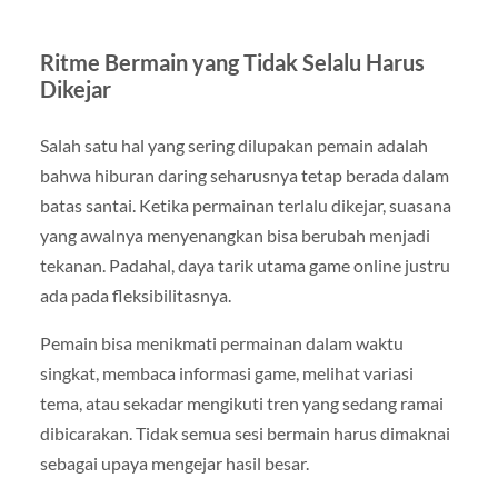
Ritme Bermain yang Tidak Selalu Harus
Dikejar
Salah satu hal yang sering dilupakan pemain adalah
bahwa hiburan daring seharusnya tetap berada dalam
batas santai. Ketika permainan terlalu dikejar, suasana
yang awalnya menyenangkan bisa berubah menjadi
tekanan. Padahal, daya tarik utama game online justru
ada pada fleksibilitasnya.
Pemain bisa menikmati permainan dalam waktu
singkat, membaca informasi game, melihat variasi
tema, atau sekadar mengikuti tren yang sedang ramai
dibicarakan. Tidak semua sesi bermain harus dimaknai
sebagai upaya mengejar hasil besar.