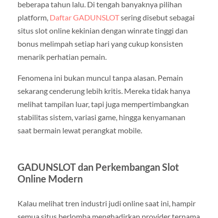
beberapa tahun lalu. Di tengah banyaknya pilihan
platform,
Daftar GADUNSLOT
sering disebut sebagai
situs slot online kekinian dengan winrate tinggi dan
bonus melimpah setiap hari yang cukup konsisten
menarik perhatian pemain.
Fenomena ini bukan muncul tanpa alasan. Pemain
sekarang cenderung lebih kritis. Mereka tidak hanya
melihat tampilan luar, tapi juga mempertimbangkan
stabilitas sistem, variasi game, hingga kenyamanan
saat bermain lewat perangkat mobile.
GADUNSLOT dan Perkembangan Slot
Online Modern
Kalau melihat tren industri judi online saat ini, hampir
semua situs berlomba menghadirkan provider ternama