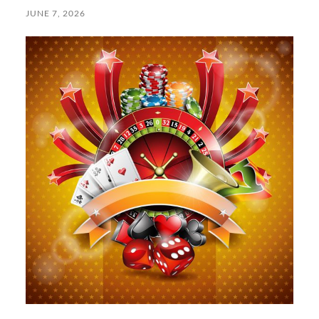
JUNE 7, 2026