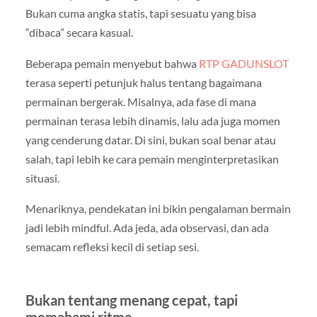
Bukan cuma angka statis, tapi sesuatu yang bisa
“dibaca” secara kasual.
Beberapa pemain menyebut bahwa
RTP GADUNSLOT
terasa seperti petunjuk halus tentang bagaimana
permainan bergerak. Misalnya, ada fase di mana
permainan terasa lebih dinamis, lalu ada juga momen
yang cenderung datar. Di sini, bukan soal benar atau
salah, tapi lebih ke cara pemain menginterpretasikan
situasi.
Menariknya, pendekatan ini bikin pengalaman bermain
jadi lebih mindful. Ada jeda, ada observasi, dan ada
semacam refleksi kecil di setiap sesi.
Bukan tentang menang cepat, tapi
memahami ritme