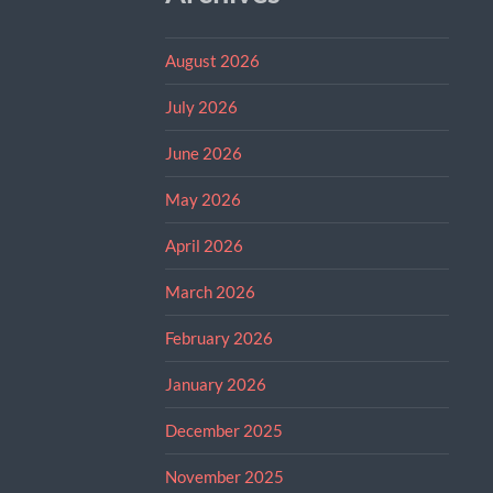
August 2026
July 2026
June 2026
May 2026
April 2026
March 2026
February 2026
January 2026
December 2025
November 2025