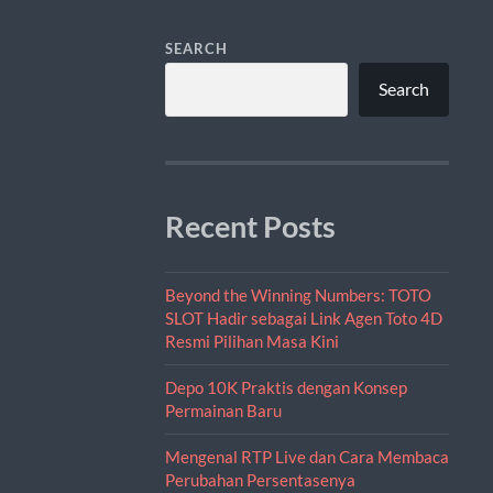
SEARCH
Search
Recent Posts
Beyond the Winning Numbers: TOTO
SLOT Hadir sebagai Link Agen Toto 4D
Resmi Pilihan Masa Kini
Depo 10K Praktis dengan Konsep
Permainan Baru
Mengenal RTP Live dan Cara Membaca
Perubahan Persentasenya