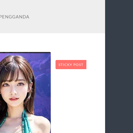
 PENGGANDA
STICKY POST