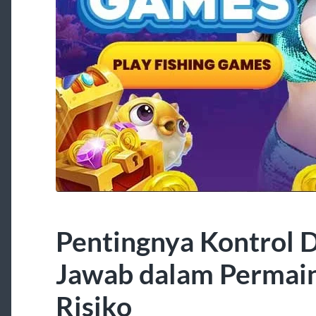
Pentingnya Kontrol D
Jawab dalam Permain
Risiko