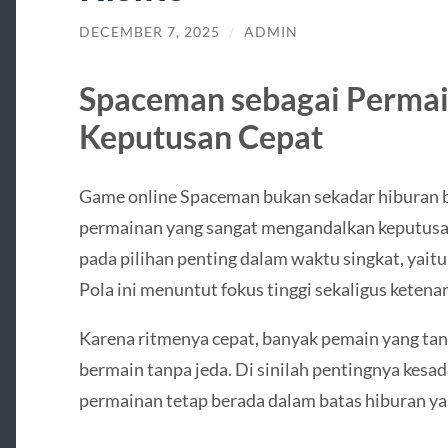
DECEMBER 7, 2025
/
ADMIN
Spaceman sebagai Permai
Keputusan Cepat
Game online Spaceman bukan sekadar hiburan b
permainan yang sangat mengandalkan keputusa
pada pilihan penting dalam waktu singkat, yait
Pola ini menuntut fokus tinggi sekaligus kete
Karena ritmenya cepat, banyak pemain yang tan
bermain tanpa jeda. Di sinilah pentingnya kesad
permainan tetap berada dalam batas hiburan ya