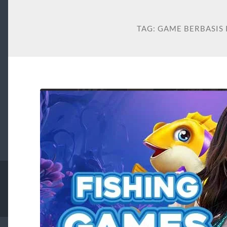
TAG:
GAME BERBASIS