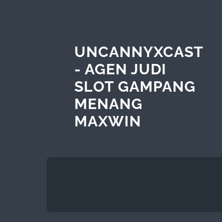
UNCANNYXCAST
- AGEN JUDI
SLOT GAMPANG
MENANG
MAXWIN