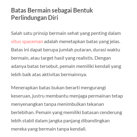
Batas Bermain sebagai Bentuk
Perlindungan Diri
Salah satu prinsip bermain sehat yang penting dalam
situs spaceman
adalah menetapkan batas yang jelas.
Batas ini dapat berupa jumlah putaran, durasi waktu
bermain, atau target hasil yang realistis. Dengan
adanya batas tersebut, pemain memiliki kendali yang
lebih baik atas aktivitas bermainnya.
Menerapkan batas bukan berarti mengurangi
keseruan, justru membantu menjaga permainan tetap
menyenangkan tanpa menimbulkan tekanan
berlebihan. Pemain yang memiliki batasan cenderung
lebih stabil dalam jangka panjang dibandingkan
mereka yang bermain tanpa kendali.