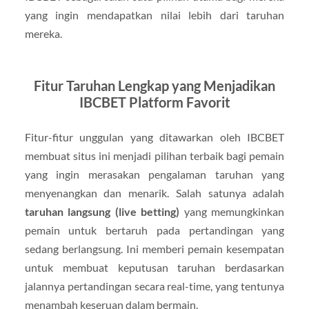
yang ingin mendapatkan nilai lebih dari taruhan
mereka.
Fitur Taruhan Lengkap yang Menjadikan
IBCBET Platform Favorit
Fitur-fitur unggulan yang ditawarkan oleh IBCBET
membuat situs ini menjadi pilihan terbaik bagi pemain
yang ingin merasakan pengalaman taruhan yang
menyenangkan dan menarik. Salah satunya adalah
taruhan langsung (live betting)
yang memungkinkan
pemain untuk bertaruh pada pertandingan yang
sedang berlangsung. Ini memberi pemain kesempatan
untuk membuat keputusan taruhan berdasarkan
jalannya pertandingan secara real-time, yang tentunya
menambah keseruan dalam bermain.