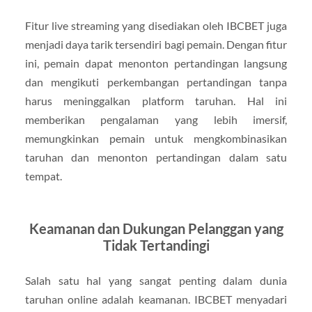
Fitur live streaming yang disediakan oleh IBCBET juga
menjadi daya tarik tersendiri bagi pemain. Dengan fitur
ini, pemain dapat menonton pertandingan langsung
dan mengikuti perkembangan pertandingan tanpa
harus meninggalkan platform taruhan. Hal ini
memberikan pengalaman yang lebih imersif,
memungkinkan pemain untuk mengkombinasikan
taruhan dan menonton pertandingan dalam satu
tempat.
Keamanan dan Dukungan Pelanggan yang
Tidak Tertandingi
Salah satu hal yang sangat penting dalam dunia
taruhan online adalah keamanan. IBCBET menyadari