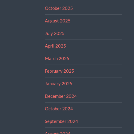
October 2025
August 2025
July 2025
April 2025
March 2025
February 2025
January 2025
December 2024
October 2024
September 2024
August 2024