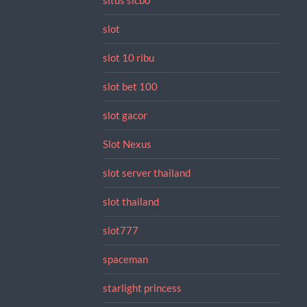
slot
slot 10 ribu
slot bet 100
slot gacor
Slot Nexus
slot server thailand
slot thailand
slot777
spaceman
starlight princess