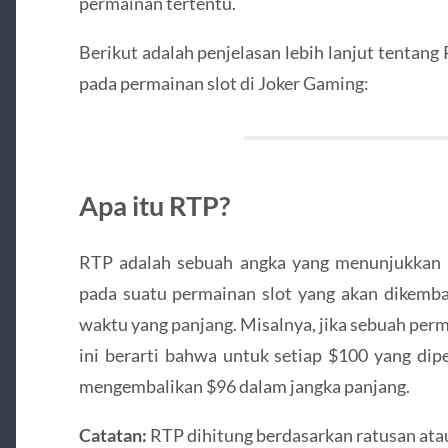
permainan tertentu.
Berikut adalah penjelasan lebih lanjut tentang
pada permainan slot di Joker Gaming:
Apa itu RTP?
RTP adalah sebuah angka yang menunjukkan 
pada suatu permainan slot yang akan dikemba
waktu yang panjang. Misalnya, jika sebuah per
ini berarti bahwa untuk setiap $100 yang dip
mengembalikan $96 dalam jangka panjang.
Catatan:
RTP dihitung berdasarkan ratusan atau