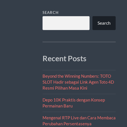
SEARCH
Search
Recent Posts
Beyond the Winning Numbers: TOTO
SLOT Hadir sebagai Link Agen Toto 4D
Resmi Pilihan Masa Kini
Depo 10K Praktis dengan Konsep
Permainan Baru
Mengenal RTP Live dan Cara Membaca
Perubahan Persentasenya