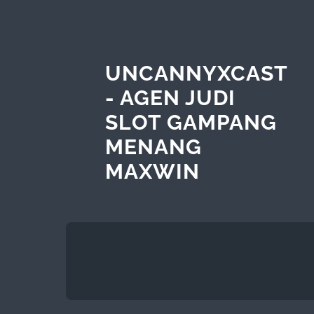
UNCANNYXCAST
- AGEN JUDI
SLOT GAMPANG
MENANG
MAXWIN