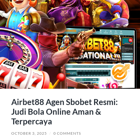
Airbet88 Agen Sbobet Resmi:
Judi Bola Online Aman &
Terpercaya
OCTOBER 3, 2025
/
0 COMMENTS