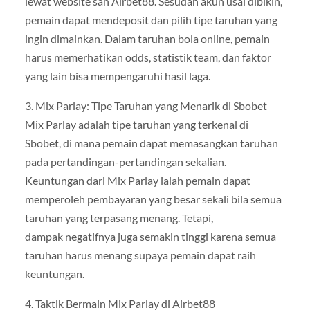
lewat website sah Airbet88. Sesudah akun usai dibikin,
pemain dapat mendeposit dan pilih tipe taruhan yang
ingin dimainkan. Dalam taruhan bola online, pemain
harus memerhatikan odds, statistik team, dan faktor
yang lain bisa mempengaruhi hasil laga.
3. Mix Parlay: Tipe Taruhan yang Menarik di Sbobet
Mix Parlay adalah tipe taruhan yang terkenal di
Sbobet, di mana pemain dapat memasangkan taruhan
pada pertandingan-pertandingan sekalian.
Keuntungan dari Mix Parlay ialah pemain dapat
memperoleh pembayaran yang besar sekali bila semua
taruhan yang terpasang menang. Tetapi,
dampak negatifnya juga semakin tinggi karena semua
taruhan harus menang supaya pemain dapat raih
keuntungan.
4. Taktik Bermain Mix Parlay di Airbet88