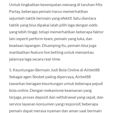
Untuk tingkatkan kesempatan menang di taruhan Mix
Parlay, beberapa pemain harus memerhatikan
sejumlah taktik bermain yang efektif. Satu diantara
taktik yang bisa dipakai ialah pilih laga dengan odds
yang lebih tinggi, tetapi memerhatikan beberapa faktor
lain seperti perform team, pemain yang luka, dan
keadaan lapangan. Disamping itu, pemain bisa juga
manfaatkan feature live betting untuk memantau
jalannya laga secara real-time.
5. Keuntungan Bermain Judi Bola Online di Airbet88
Sebagai agen Sbobet paling dipercaya, Airbet88
tawarkan beragam keuntungan untuk beberapa pejudi
bola online. Dengan mekanisme keamanan yang
terjaga, proses deposit dan withdrawal yang cepat, dan
service layanan konsumen yang responsif, beberapa
pemain dapat merasa nyaman dan aman saat bermain