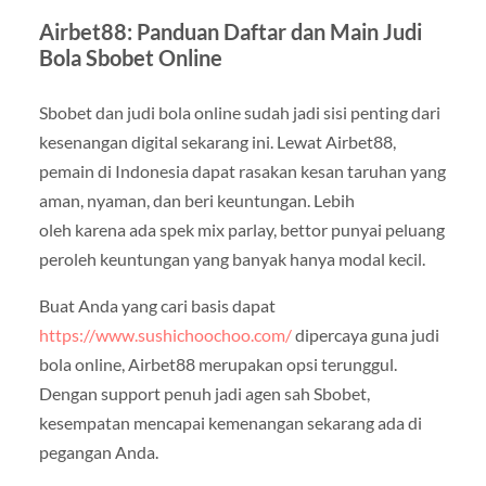
Airbet88: Panduan Daftar dan Main Judi
Bola Sbobet Online
Sbobet dan judi bola online sudah jadi sisi penting dari
kesenangan digital sekarang ini. Lewat Airbet88,
pemain di Indonesia dapat rasakan kesan taruhan yang
aman, nyaman, dan beri keuntungan. Lebih
oleh karena ada spek mix parlay, bettor punyai peluang
peroleh keuntungan yang banyak hanya modal kecil.
Buat Anda yang cari basis dapat
https://www.sushichoochoo.com/
dipercaya guna judi
bola online, Airbet88 merupakan opsi terunggul.
Dengan support penuh jadi agen sah Sbobet,
kesempatan mencapai kemenangan sekarang ada di
pegangan Anda.