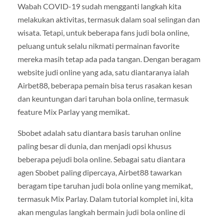
Wabah COVID-19 sudah mengganti langkah kita
melakukan aktivitas, termasuk dalam soal selingan dan
wisata. Tetapi, untuk beberapa fans judi bola online,
peluang untuk selalu nikmati permainan favorite
mereka masih tetap ada pada tangan. Dengan beragam
website judi online yang ada, satu diantaranya ialah
Airbet88, beberapa pemain bisa terus rasakan kesan
dan keuntungan dari taruhan bola online, termasuk
feature Mix Parlay yang memikat.
Sbobet adalah satu diantara basis taruhan online
paling besar di dunia, dan menjadi opsi khusus
beberapa pejudi bola online. Sebagai satu diantara
agen Sbobet paling dipercaya, Airbet88 tawarkan
beragam tipe taruhan judi bola online yang memikat,
termasuk Mix Parlay. Dalam tutorial komplet ini, kita
akan mengulas langkah bermain judi bola online di