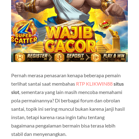
Pernah merasa penasaran kenapa beberapa pemain
terlihat santai saat membahas
RTP KLIKWIN88
situs
slot
, sementara yang lain masih mencoba memahami
pola permainannya? Di berbagai forum dan obrolan
santai, topik ini sering muncul bukan karena janji hasil
instan, tetapi karena rasa ingin tahu tentang
bagaimana pengalaman bermain bisa terasa lebih
stabil dan menyenangkan.