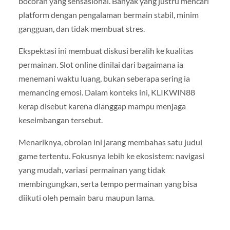
bocoran yang sensasional. Banyak yang justru mencari
platform dengan pengalaman bermain stabil, minim
gangguan, dan tidak membuat stres.
Ekspektasi ini membuat diskusi beralih ke kualitas
permainan. Slot online dinilai dari bagaimana ia
menemani waktu luang, bukan seberapa sering ia
memancing emosi. Dalam konteks ini, KLIKWIN88
kerap disebut karena dianggap mampu menjaga
keseimbangan tersebut.
Menariknya, obrolan ini jarang membahas satu judul
game tertentu. Fokusnya lebih ke ekosistem: navigasi
yang mudah, variasi permainan yang tidak
membingungkan, serta tempo permainan yang bisa
diikuti oleh pemain baru maupun lama.