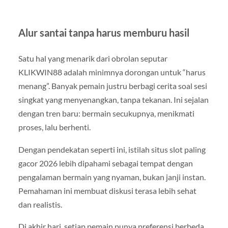
Alur santai tanpa harus memburu hasil
Satu hal yang menarik dari obrolan seputar
KLIKWIN88 adalah minimnya dorongan untuk “harus
menang”. Banyak pemain justru berbagi cerita soal sesi
singkat yang menyenangkan, tanpa tekanan. Ini sejalan
dengan tren baru: bermain secukupnya, menikmati
proses, lalu berhenti.
Dengan pendekatan seperti ini, istilah situs slot paling
gacor 2026 lebih dipahami sebagai tempat dengan
pengalaman bermain yang nyaman, bukan janji instan.
Pemahaman ini membuat diskusi terasa lebih sehat
dan realistis.
Di akhir hari, setiap pemain punya preferensi berbeda.