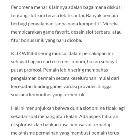
Fenomena menarik lainnya adalah bagaimana diskusi
tentang slot kini terasa lebih santai. Banyak pemain
berbagi pengalaman tanpa nada kompetitif. Mereka
membicarakan game favorit, desain slot terbaru, atau
fitur bonus unik yang baru dicoba.
KLIKWIN88 sering muncul dalam percakapan ini
sebagai bagian dari referensi umum, bukan sebagai
pusat promosi. Pemain lebih sering membahas
pengalaman bermain secara keseluruhan: mulai dari
kecepatan loading game, variasi provider, hingga
suasana komunitas yang terbentuk.
Hal ini menunjukkan bahwa dunia slot online tidak lagi
sekadar soal menang atau kalah. Ada aspek hiburan,
eksplorasi, dan bahkan rasa penasaran terhadap
mekanisme permainan yang membuat pemain terus