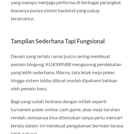
yang mampu menjaga performa di berbagai perangkat
biasanya punya sistem backend yang cukup
terstruktur.
Tampilan Sederhana Tapi Fungsional
Desain yang terlalu ramai justru sering membuat
pemain bingung. KLIKWIN88 mengusung pendekatan
yang lebih sederhana. Warna, tata letak meja poker,
hingga sistem lobby dibuat mudah dipahami bahkan
oleh pemain baru.
Bagi yang sudah terbiasa dengan istilah seperti
turnamen poker online, cash game, atau meja taruhan
rendah, semuanya bisa ditemukan tanpa perlu mencari
terlalu dalam. Ini membuat pengalaman bermain terasa
lebih natural.