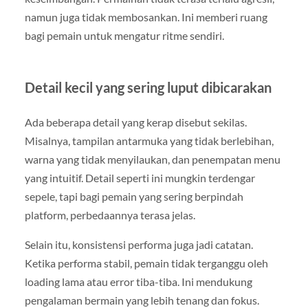
namun juga tidak membosankan. Ini memberi ruang
bagi pemain untuk mengatur ritme sendiri.
Detail kecil yang sering luput dibicarakan
Ada beberapa detail yang kerap disebut sekilas.
Misalnya, tampilan antarmuka yang tidak berlebihan,
warna yang tidak menyilaukan, dan penempatan menu
yang intuitif. Detail seperti ini mungkin terdengar
sepele, tapi bagi pemain yang sering berpindah
platform, perbedaannya terasa jelas.
Selain itu, konsistensi performa juga jadi catatan.
Ketika performa stabil, pemain tidak terganggu oleh
loading lama atau error tiba-tiba. Ini mendukung
pengalaman bermain yang lebih tenang dan fokus.