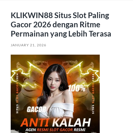
KLIKWIN88 Situs Slot Paling
Gacor 2026 dengan Ritme
Permainan yang Lebih Terasa
JANUARY 21, 2026