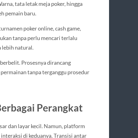
rna, tata letak meja poker, hingga
eh pemain baru.
 turnamen poker online, cash game,
ukan tanpa perlu mencari terlalu
lebih natural.
ak berbelit. Prosesnya dirancang
ke permainan tanpa terganggu prosedur
erbagai Perangkat
sar dan layar kecil. Namun, platform
nteraksi di keduanya. Transisi antar