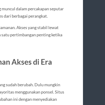
g muncul dalam percakapan seputar
s dari berbagai perangkat.
yamanan. Akses yang stabil lewat
h satu pertimbangan penting ketika
n Akses di Era
rang sudah berubah. Dulu mungkin
ayoritas menggunakan ponsel. Situs
bahan ini dengan menyediakan