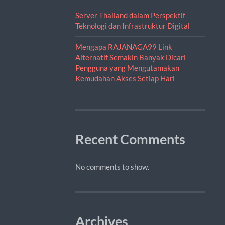
Server Thailand dalam Perspektif
Teknologi dan Infrastruktur Digital
Mengapa RAJANAGA99 Link
Alternatif Semakin Banyak Dicari
Pengguna yang Mengutamakan
Kemudahan Akses Setiap Hari
Recent Comments
No comments to show.
Archives