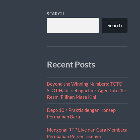
SEARCH
Search
Recent Posts
Beyond the Winning Numbers: TOTO
SLOT Hadir sebagai Link Agen Toto 4D
Resmi Pilihan Masa Kini
Depo 10K Praktis dengan Konsep
Permainan Baru
Mengenal RTP Live dan Cara Membaca
Perubahan Persentasenya