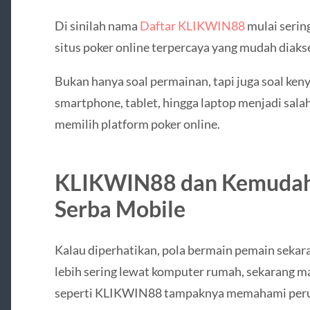
Di sinilah nama
Daftar KLIKWIN88
mulai serin
situs poker online terpercaya yang mudah diakse
Bukan hanya soal permainan, tapi juga soal ken
smartphone, tablet, hingga laptop menjadi sala
memilih platform poker online.
KLIKWIN88 dan Kemudaha
Serba Mobile
Kalau diperhatikan, pola bermain pemain seka
lebih sering lewat komputer rumah, sekarang m
seperti KLIKWIN88 tampaknya memahami peru