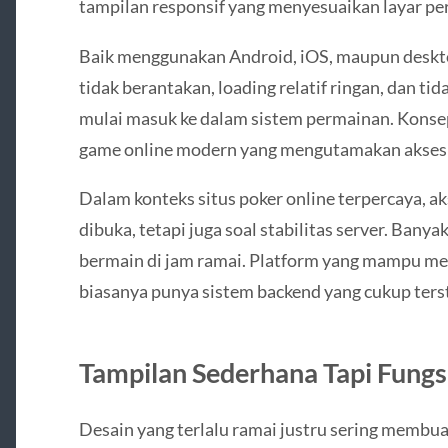
tampilan responsif yang menyesuaikan layar pe
Baik menggunakan Android, iOS, maupun deskto
tidak berantakan, loading relatif ringan, dan ti
mulai masuk ke dalam sistem permainan. Konsep 
game online modern yang mengutamakan akses c
Dalam konteks situs poker online terpercaya, ak
dibuka, tetapi juga soal stabilitas server. Bany
bermain di jam ramai. Platform yang mampu me
biasanya punya sistem backend yang cukup ters
Tampilan Sederhana Tapi Fungs
Desain yang terlalu ramai justru sering memb