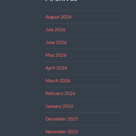
August 2026
July 2026
June 2026
May 2026
April 2026
March 2026
February 2026
January 2026
December 2025
November 2025