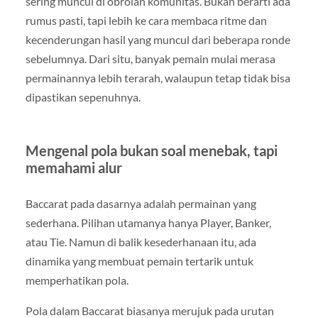
sering muncul di obrolan komunitas. Bukan berarti ada
rumus pasti, tapi lebih ke cara membaca ritme dan
kecenderungan hasil yang muncul dari beberapa ronde
sebelumnya. Dari situ, banyak pemain mulai merasa
permainannya lebih terarah, walaupun tetap tidak bisa
dipastikan sepenuhnya.
Mengenal pola bukan soal menebak, tapi
memahami alur
Baccarat pada dasarnya adalah permainan yang
sederhana. Pilihan utamanya hanya Player, Banker,
atau Tie. Namun di balik kesederhanaan itu, ada
dinamika yang membuat pemain tertarik untuk
memperhatikan pola.
Pola dalam Baccarat biasanya merujuk pada urutan