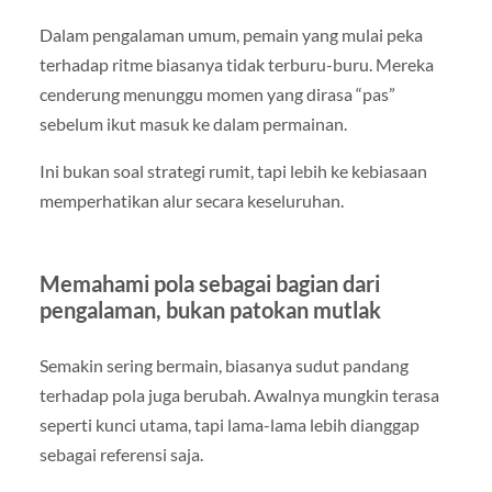
Dalam pengalaman umum, pemain yang mulai peka
terhadap ritme biasanya tidak terburu-buru. Mereka
cenderung menunggu momen yang dirasa “pas”
sebelum ikut masuk ke dalam permainan.
Ini bukan soal strategi rumit, tapi lebih ke kebiasaan
memperhatikan alur secara keseluruhan.
Memahami pola sebagai bagian dari
pengalaman, bukan patokan mutlak
Semakin sering bermain, biasanya sudut pandang
terhadap pola juga berubah. Awalnya mungkin terasa
seperti kunci utama, tapi lama-lama lebih dianggap
sebagai referensi saja.