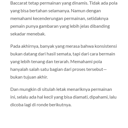
Baccarat tetap permainan yang dinamis. Tidak ada pola
yang bisa bertahan selamanya. Namun dengan
memahami kecenderungan permainan, setidaknya
pemain punya gambaran yang lebih jelas dibanding
sekadar menebak.
Pada akhirnya, banyak yang merasa bahwa konsistensi
bukan datang dari hasil semata, tapi dari cara bermain
yang lebih tenang dan terarah. Memahami pola
hanyalah salah satu bagian dari proses tersebut—
bukan tujuan akhir.
Dan mungkin di situlah letak menariknya permainan
ini, selalu ada hal kecil yang bisa diamati, dipahami, lalu
dicoba lagi di ronde berikutnya.