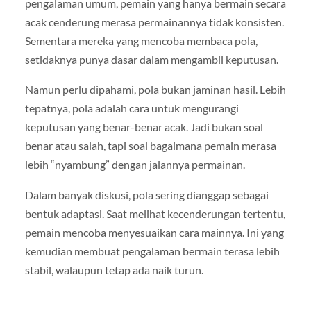
pengalaman umum, pemain yang hanya bermain secara
acak cenderung merasa permainannya tidak konsisten.
Sementara mereka yang mencoba membaca pola,
setidaknya punya dasar dalam mengambil keputusan.
Namun perlu dipahami, pola bukan jaminan hasil. Lebih
tepatnya, pola adalah cara untuk mengurangi
keputusan yang benar-benar acak. Jadi bukan soal
benar atau salah, tapi soal bagaimana pemain merasa
lebih “nyambung” dengan jalannya permainan.
Dalam banyak diskusi, pola sering dianggap sebagai
bentuk adaptasi. Saat melihat kecenderungan tertentu,
pemain mencoba menyesuaikan cara mainnya. Ini yang
kemudian membuat pengalaman bermain terasa lebih
stabil, walaupun tetap ada naik turun.