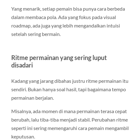
Yang menarik, setiap pemain bisa punya cara berbeda
dalam membaca pola. Ada yang fokus pada visual
roadmap, ada juga yang lebih mengandalkan intuisi
setelah sering bermain.
Ritme permainan yang sering luput
disadari
Kadang yang jarang dibahas justru ritme permainan itu
sendiri. Bukan hanya soal hasil, tapi bagaimana tempo
permainan berjalan.
Misalnya, ada momen di mana permainan terasa cepat
berubah, lalu tiba-tiba menjadi stabil. Perubahan ritme
seperti ini sering memengaruhi cara pemain mengambil
keputusan.