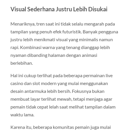
Visual Sederhana Justru Lebih Disukai
Menariknya, tren saat ini tidak selalu mengarah pada
tampilan yang penuh efek futuristik. Banyak pengguna
justru lebih menikmati visual yang minimalis namun
rapi. Kombinasi warna yang tenang dianggap lebih
nyaman dibanding halaman dengan animasi
berlebihan.
Hal ini cukup terlihat pada beberapa permainan live
casino dan slot modern yang mulai menggunakan
desain antarmuka lebih bersih. Fokusnya bukan
membuat layar terlihat mewah, tetapi menjaga agar
pemain tidak cepat lelah saat melihat tampilan dalam
waktu lama.
Karena itu, beberapa komunitas pemain juga mulai