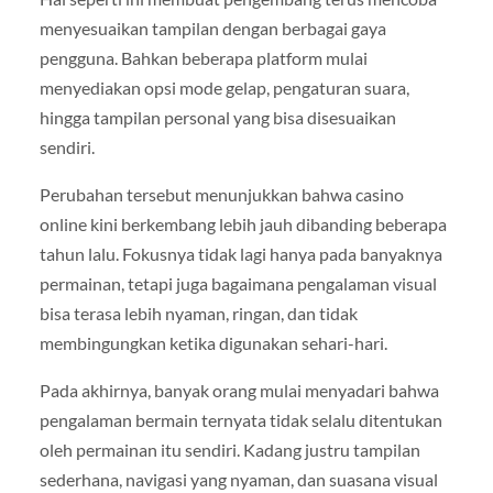
menyesuaikan tampilan dengan berbagai gaya
pengguna. Bahkan beberapa platform mulai
menyediakan opsi mode gelap, pengaturan suara,
hingga tampilan personal yang bisa disesuaikan
sendiri.
Perubahan tersebut menunjukkan bahwa casino
online kini berkembang lebih jauh dibanding beberapa
tahun lalu. Fokusnya tidak lagi hanya pada banyaknya
permainan, tetapi juga bagaimana pengalaman visual
bisa terasa lebih nyaman, ringan, dan tidak
membingungkan ketika digunakan sehari-hari.
Pada akhirnya, banyak orang mulai menyadari bahwa
pengalaman bermain ternyata tidak selalu ditentukan
oleh permainan itu sendiri. Kadang justru tampilan
sederhana, navigasi yang nyaman, dan suasana visual