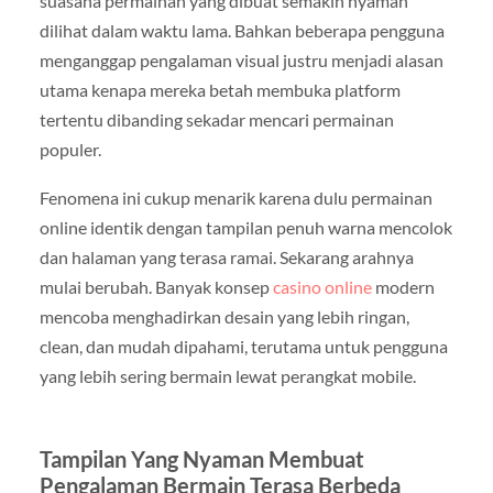
suasana permainan yang dibuat semakin nyaman
dilihat dalam waktu lama. Bahkan beberapa pengguna
menganggap pengalaman visual justru menjadi alasan
utama kenapa mereka betah membuka platform
tertentu dibanding sekadar mencari permainan
populer.
Fenomena ini cukup menarik karena dulu permainan
online identik dengan tampilan penuh warna mencolok
dan halaman yang terasa ramai. Sekarang arahnya
mulai berubah. Banyak konsep
casino online
modern
mencoba menghadirkan desain yang lebih ringan,
clean, dan mudah dipahami, terutama untuk pengguna
yang lebih sering bermain lewat perangkat mobile.
Tampilan Yang Nyaman Membuat
Pengalaman Bermain Terasa Berbeda