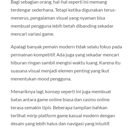
Bagi sebagian orang, hal-hal seperti ini memang
terdengar sederhana. Tetapi ketika digunakan terus-
menerus, pengalaman visual yang nyaman bisa
membuat pengguna lebih betah dibanding sekadar
mencari variasi game.
Apalagi banyak pemain modern tidak selalu fokus pada
permainan kompetitif. Ada juga yang sekadar mencari
hiburan ringan sambil mengisi waktu luang. Karena itu
suasana visual menjadi elemen penting yang ikut
menentukan mood pengguna.
Menariknya lagi, konsep seperti ini juga membuat
batas antara game online biasa dan casino online
terasa semakin tipis. Beberapa tampilan bahkan
terlihat mirip platform game kasual modern dengan
desain yang lebih halus dan navigasi yang intuitif.