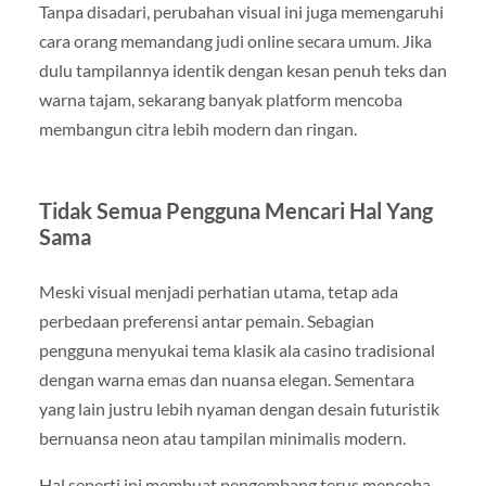
Tanpa disadari, perubahan visual ini juga memengaruhi
cara orang memandang judi online secara umum. Jika
dulu tampilannya identik dengan kesan penuh teks dan
warna tajam, sekarang banyak platform mencoba
membangun citra lebih modern dan ringan.
Tidak Semua Pengguna Mencari Hal Yang
Sama
Meski visual menjadi perhatian utama, tetap ada
perbedaan preferensi antar pemain. Sebagian
pengguna menyukai tema klasik ala casino tradisional
dengan warna emas dan nuansa elegan. Sementara
yang lain justru lebih nyaman dengan desain futuristik
bernuansa neon atau tampilan minimalis modern.
Hal seperti ini membuat pengembang terus mencoba