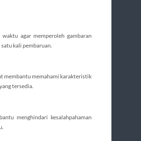
a waktu agar memperoleh gambaran
 satu kali pembaruan.
at membantu memahami karakteristik
yang tersedia.
bantu menghindari kesalahpahaman
u.