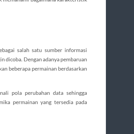
bagai salah satu sumber informasi
in dicoba. Dengan adanya pembaruan
kan beberapa permainan berdasarkan
nali pola perubahan data sehingga
mika permainan yang tersedia pada