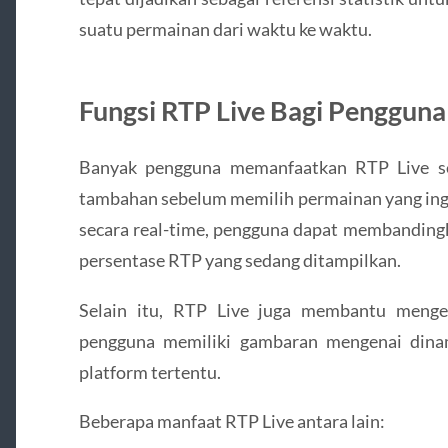
suatu permainan dari waktu ke waktu.
Fungsi RTP Live Bagi Pengguna
Banyak pengguna memanfaatkan RTP Live se
tambahan sebelum memilih permainan yang ing
secara real-time, pengguna dapat membanding
persentase RTP yang sedang ditampilkan.
Selain itu, RTP Live juga membantu menge
pengguna memiliki gambaran mengenai dina
platform tertentu.
Beberapa manfaat RTP Live antara lain: