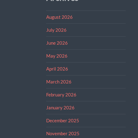
August 2026
July 2026
June 2026
May 2026
April 2026
March 2026
February 2026
January 2026
December 2025
November 2025