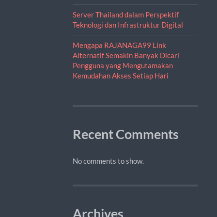
Server Thailand dalam Perspektif
Teknologi dan Infrastruktur Digital
Mengapa RAJANAGA99 Link
Alternatif Semakin Banyak Dicari
Pengguna yang Mengutamakan
Kemudahan Akses Setiap Hari
Recent Comments
No comments to show.
Archives