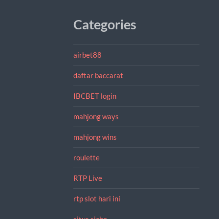
Categories
airbet88
daftar baccarat
IBCBET login
mahjong ways
mahjong wins
roulette
RTP Live
rtp slot hari ini
situs sicbo