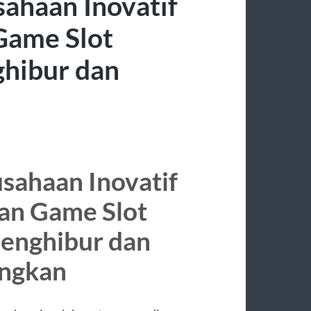
sahaan Inovatif
Game Slot
hibur dan
usahaan Inovatif
an Game Slot
enghibur dan
ngkan