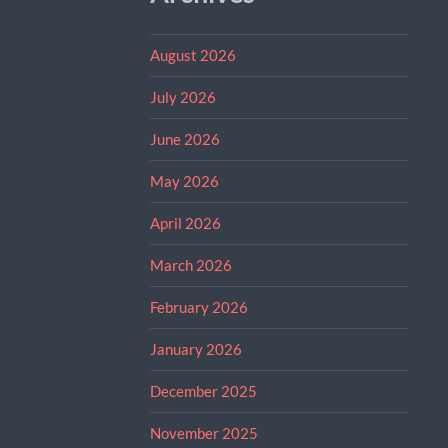
August 2026
July 2026
June 2026
May 2026
April 2026
March 2026
February 2026
January 2026
December 2025
November 2025