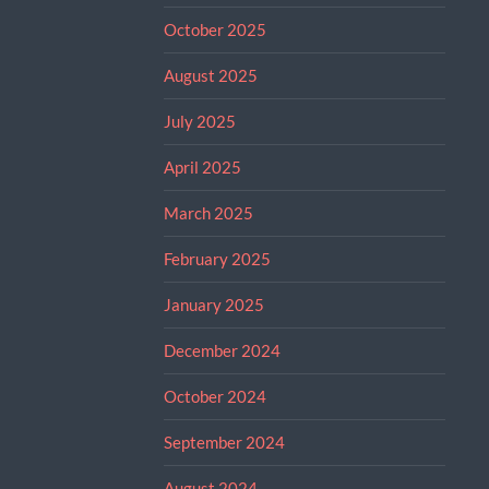
October 2025
August 2025
July 2025
April 2025
March 2025
February 2025
January 2025
December 2024
October 2024
September 2024
August 2024