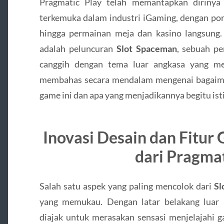
Pragmatic Play telah memantapkan dirinya
terkemuka dalam industri iGaming, dengan port
hingga permainan meja dan kasino langsung. 
adalah peluncuran
Slot Spaceman
, sebuah p
canggih dengan tema luar angkasa yang men
membahas secara mendalam mengenai bagaim
game ini dan apa yang menjadikannya begitu is
Inovasi Desain dan Fitur
dari Pragmat
Salah satu aspek yang paling mencolok dari
Sl
yang memukau. Dengan latar belakang luar
diajak untuk merasakan sensasi menjelajahi ga