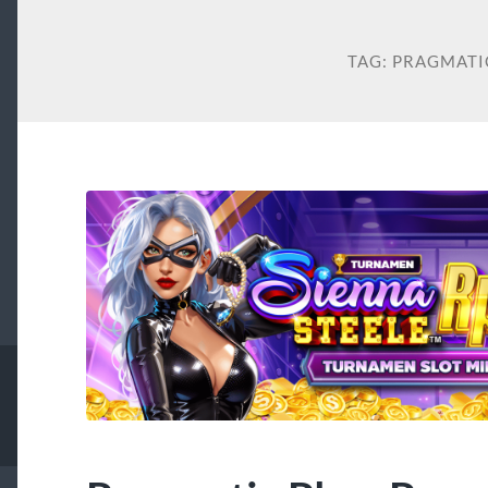
TAG:
PRAGMATI