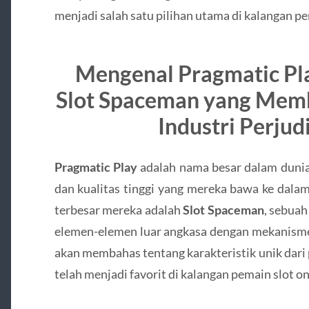
menjadi salah satu pilihan utama di kalangan p
Mengenal Pragmatic Pl
Slot Spaceman yang Mem
Industri Perjud
Pragmatic Play
adalah nama besar dalam dunia 
dan kualitas tinggi yang mereka bawa ke dala
terbesar mereka adalah
Slot Spaceman
, sebua
elemen-elemen luar angkasa dengan mekanisme 
akan membahas tentang karakteristik unik dari
telah menjadi favorit di kalangan pemain slot on