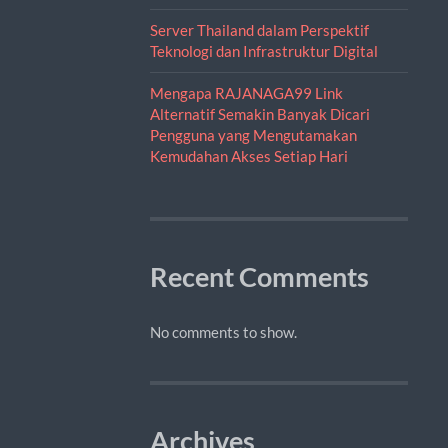
Server Thailand dalam Perspektif
Teknologi dan Infrastruktur Digital
Mengapa RAJANAGA99 Link
Alternatif Semakin Banyak Dicari
Pengguna yang Mengutamakan
Kemudahan Akses Setiap Hari
Recent Comments
No comments to show.
Archives