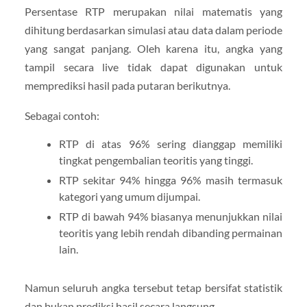
Persentase RTP merupakan nilai matematis yang
dihitung berdasarkan simulasi atau data dalam periode
yang sangat panjang. Oleh karena itu, angka yang
tampil secara live tidak dapat digunakan untuk
memprediksi hasil pada putaran berikutnya.
Sebagai contoh:
RTP di atas 96% sering dianggap memiliki
tingkat pengembalian teoritis yang tinggi.
RTP sekitar 94% hingga 96% masih termasuk
kategori yang umum dijumpai.
RTP di bawah 94% biasanya menunjukkan nilai
teoritis yang lebih rendah dibanding permainan
lain.
Namun seluruh angka tersebut tetap bersifat statistik
dan bukan prediksi hasil secara langsung.