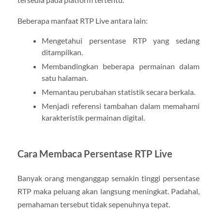
Beberapa manfaat RTP Live antara lain:
Mengetahui persentase RTP yang sedang
ditampilkan.
Membandingkan beberapa permainan dalam
satu halaman.
Memantau perubahan statistik secara berkala.
Menjadi referensi tambahan dalam memahami
karakteristik permainan digital.
Cara Membaca Persentase RTP Live
Banyak orang menganggap semakin tinggi persentase
RTP maka peluang akan langsung meningkat. Padahal,
pemahaman tersebut tidak sepenuhnya tepat.