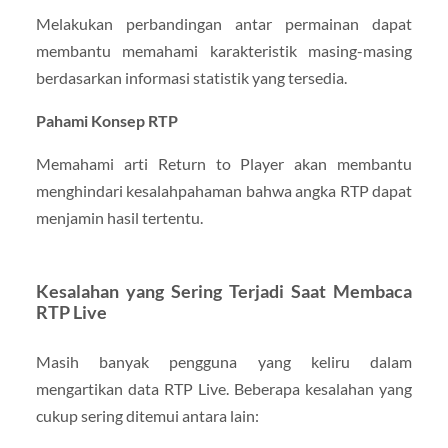
Melakukan perbandingan antar permainan dapat
membantu memahami karakteristik masing-masing
berdasarkan informasi statistik yang tersedia.
Pahami Konsep RTP
Memahami arti Return to Player akan membantu
menghindari kesalahpahaman bahwa angka RTP dapat
menjamin hasil tertentu.
Kesalahan yang Sering Terjadi Saat Membaca
RTP Live
Masih banyak pengguna yang keliru dalam
mengartikan data RTP Live. Beberapa kesalahan yang
cukup sering ditemui antara lain: