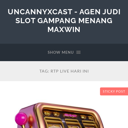
UNCANNYXCAST - AGEN JUDI
SLOT GAMPANG MENANG
MAXWIN
SHOW MENU
TAG:
RTP LIVE HARI INI
STICKY POST