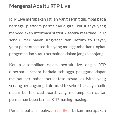
Mengenal Apa Itu RTP Live
RTP Live merupakan istilah yang sering dijumpai pada
berbagai platform permainan digital, khususnya yang
menyediakan informasi statistik secara real-time. RTP
sendiri merupakan singkatan dari Return to Player,
yaitu persentase teoritis yang menggambarkan tingkat
pengembalian suatu permainan dalam jangka panjang.
Ketika ditampilkan dalam bentuk live, angka RTP
diperbarui secara berkala sehingga pengguna dapat
melihat perubahan persentase sesuai aktivitas yang
sedang berlangsung. Informasi tersebut biasanya hadir
dalam bentuk dashboard yang menampilkan daftar
permainan beserta nilai RTP masing-masing.
Perlu dipahami bahwa
rtp live
bukan merupakan