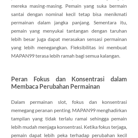
mereka masing-masing. Pemain yang suka bermain
santai dengan nominal kecil tetap bisa menikmati
permainan dalam jangka panjang. Sementara itu,
pemain yang menyukai tantangan dengan taruhan
lebih besar juga dapat merasakan sensasi permainan
yang lebih menegangkan. Fleksibilitas ini membuat
MAPAN99 terasa lebih ramah bagi semua kalangan.
Peran Fokus dan Konsentrasi dalam
Membaca Perubahan Permainan
Dalam permainan slot, fokus dan konsentrasi
memegang peranan penting. MAPAN99 menghadirkan
tampilan yang tidak terlalu ramai sehingga pemain
lebih mudah menjaga konsentrasi. Ketika fokus terjaga,
pemain dapat lebih peka terhadap perubahan kecil