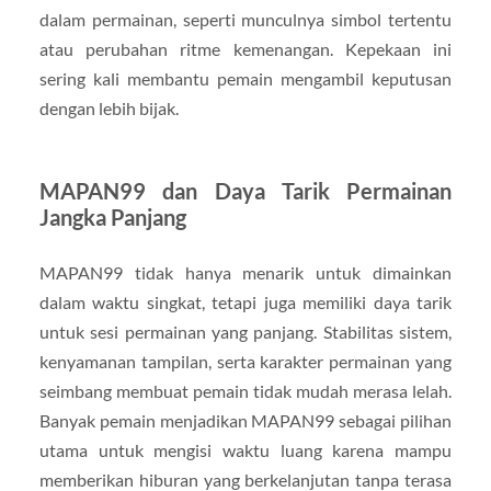
dalam permainan, seperti munculnya simbol tertentu
atau perubahan ritme kemenangan. Kepekaan ini
sering kali membantu pemain mengambil keputusan
dengan lebih bijak.
MAPAN99 dan Daya Tarik Permainan
Jangka Panjang
MAPAN99 tidak hanya menarik untuk dimainkan
dalam waktu singkat, tetapi juga memiliki daya tarik
untuk sesi permainan yang panjang. Stabilitas sistem,
kenyamanan tampilan, serta karakter permainan yang
seimbang membuat pemain tidak mudah merasa lelah.
Banyak pemain menjadikan MAPAN99 sebagai pilihan
utama untuk mengisi waktu luang karena mampu
memberikan hiburan yang berkelanjutan tanpa terasa