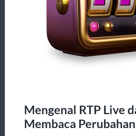
Mengenal RTP Live d
Membaca Perubahan 