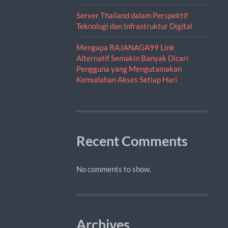
Server Thailand dalam Perspektif
Teknologi dan Infrastruktur Digital
Mengapa RAJANAGA99 Link
Alternatif Semakin Banyak Dicari
Pengguna yang Mengutamakan
Kemudahan Akses Setiap Hari
Recent Comments
No comments to show.
Archives