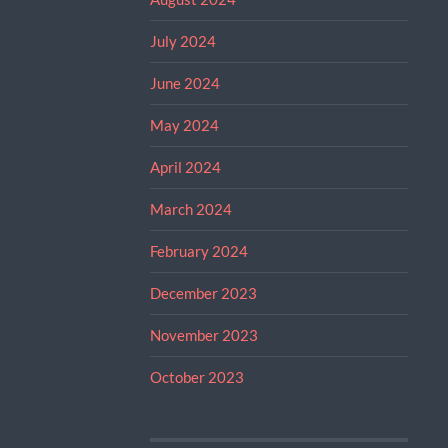
July 2024
June 2024
May 2024
April 2024
March 2024
February 2024
December 2023
November 2023
October 2023