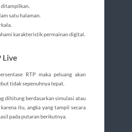
 ditampilkan.
am satu halaman.
kala.
ami karakteristik permainan digital.
 Live
persentase RTP maka peluang akan
but tidak sepenuhnya tepat.
g dihitung berdasarkan simulasi atau
karena itu, angka yang tampil secara
asil pada putaran berikutnya.