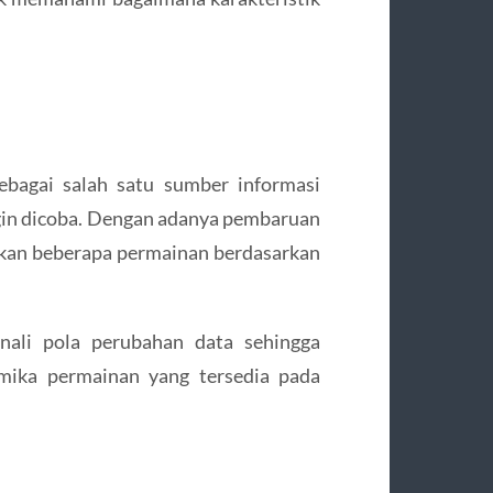
bagai salah satu sumber informasi
in dicoba. Dengan adanya pembaruan
kan beberapa permainan berdasarkan
nali pola perubahan data sehingga
mika permainan yang tersedia pada