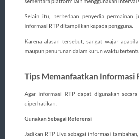
sementara platform lain menggunakan interval
Selain itu, perbedaan penyedia permainan
informasi RTP ditampilkan kepada pengguna.
Karena alasan tersebut, sangat wajar apabil
maupun penurunan dalam kurun waktu tertentu
Tips Memanfaatkan Informasi 
Agar informasi RTP dapat digunakan secara 
diperhatikan.
Gunakan Sebagai Referensi
Jadikan RTP Live sebagai informasi tambahan