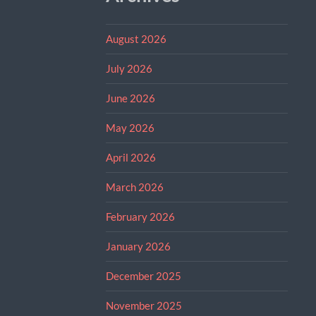
August 2026
July 2026
June 2026
May 2026
April 2026
March 2026
February 2026
January 2026
December 2025
November 2025