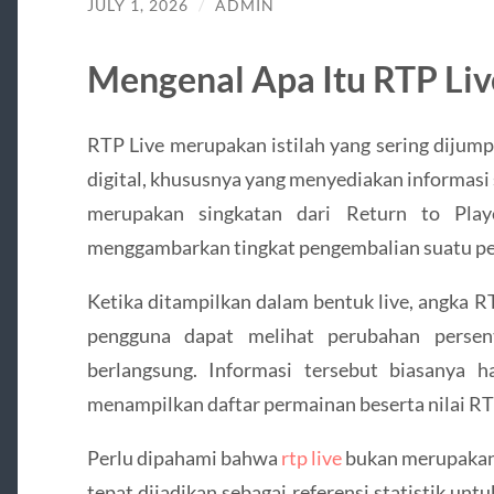
JULY 1, 2026
/
ADMIN
Mengenal Apa Itu RTP Liv
RTP Live merupakan istilah yang sering dijum
digital, khususnya yang menyediakan informasi s
merupakan singkatan dari Return to Playe
menggambarkan tingkat pengembalian suatu pe
Ketika ditampilkan dalam bentuk live, angka R
pengguna dapat melihat perubahan persent
berlangsung. Informasi tersebut biasanya 
menampilkan daftar permainan beserta nilai R
Perlu dipahami bahwa
rtp live
bukan merupakan j
tepat dijadikan sebagai referensi statistik u