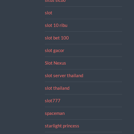
slot
slot 10 ribu
slot bet 100
slot gacor
Slot Nexus
slot server thailand
slot thailand
slot777
spaceman
starlight princess