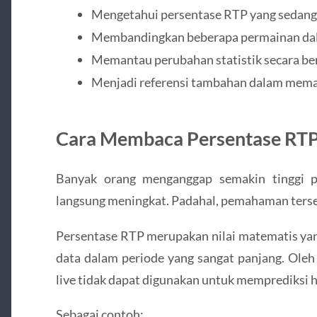
Mengetahui persentase RTP yang sedang
Membandingkan beberapa permainan dal
Memantau perubahan statistik secara ber
Menjadi referensi tambahan dalam memah
Cara Membaca Persentase RTP
Banyak orang menganggap semakin tinggi 
langsung meningkat. Padahal, pemahaman terse
Persentase RTP merupakan nilai matematis yan
data dalam periode yang sangat panjang. Oleh 
live tidak dapat digunakan untuk memprediksi h
Sebagai contoh: