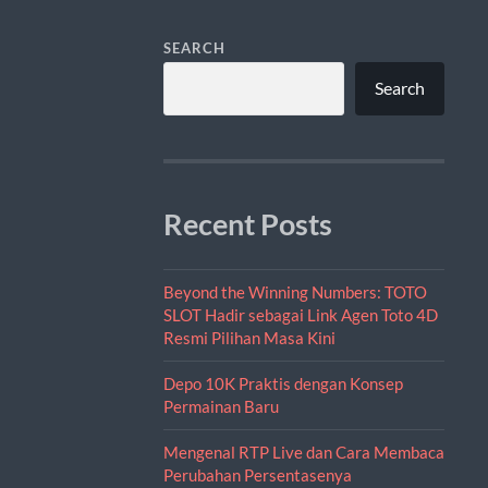
SEARCH
Search
Recent Posts
Beyond the Winning Numbers: TOTO
SLOT Hadir sebagai Link Agen Toto 4D
Resmi Pilihan Masa Kini
Depo 10K Praktis dengan Konsep
Permainan Baru
Mengenal RTP Live dan Cara Membaca
Perubahan Persentasenya