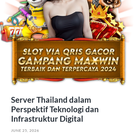
Server Thailand dalam
Perspektif Teknologi dan
Infrastruktur Digital
JUNE 25, 2026