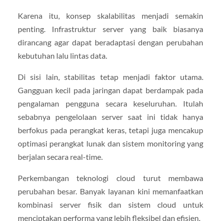
Karena itu, konsep skalabilitas menjadi semakin
penting. Infrastruktur server yang baik biasanya
dirancang agar dapat beradaptasi dengan perubahan
kebutuhan lalu lintas data.
Di sisi lain, stabilitas tetap menjadi faktor utama.
Gangguan kecil pada jaringan dapat berdampak pada
pengalaman pengguna secara keseluruhan. Itulah
sebabnya pengelolaan server saat ini tidak hanya
berfokus pada perangkat keras, tetapi juga mencakup
optimasi perangkat lunak dan sistem monitoring yang
berjalan secara real-time.
Perkembangan teknologi cloud turut membawa
perubahan besar. Banyak layanan kini memanfaatkan
kombinasi server fisik dan sistem cloud untuk
menciptakan performa yang lebih fleksibel dan efisien.