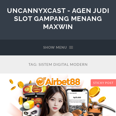
UNCANNYXCAST - AGEN JUDI
SLOT GAMPANG MENANG
MAXWIN
SHOW MENU
TAG:
SISTEM DIGITAL MODERN
STICKY POST