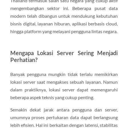
Thailand termasuk salah satu negara yang cukup aktif
mengembangkan sektor ini. Beberapa pusat data
modern telah dibangun untuk mendukung kebutuhan
bisnis digital, layanan hiburan, aplikasi berbasis cloud,
hingga platform yang melayani pengguna lintas negara.
Mengapa Lokasi Server Sering Menjadi
Perhatian?
Banyak pengguna mungkin tidak terlalu memikirkan
lokasi server saat mengakses sebuah layanan. Namun
dalam praktiknya, lokasi server dapat memengaruhi
beberapa aspek teknis yang cukup penting.
Semakin dekat jarak antara pengguna dan server,
umumnya proses pertukaran data dapat berlangsung
lebih efisien. Hal ini berkaitan dengan latensi, stabilitas