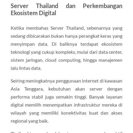
Server Thailand dan Perkembangan
Ekosistem Digital
Ketika membahas Server Thailand, sebenarnya yang
sedang dibicarakan bukan hanya perangkat keras yang
menyimpan data. Di baliknya terdapat ekosistem
teknologi yang cukup kompleks, mulai dari data center,
sistem jaringan, cloud computing, hingga manajemen
lalu lintas data.
Seiring meningkatnya penggunaan internet di kawasan
Asia Tenggara, kebutuhan akan server dengan
performa stabil juga semakin tinggi. Banyak layanan
digital memilih menempatkan infrastruktur mereka di
wilayah yang memiliki konektivitas kuat dan akses
regional yang baik.