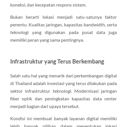
koneksi, dan kecepatan respons sistem.
Bukan berarti lokasi menjadi satu-satunya faktor
penentu. Kualitas jaringan, kapasitas bandwidth, serta
teknologi yang digunakan pada pusat data juga
memiliki peran yang sama pentingnya.
Infrastruktur yang Terus Berkembang
Salah satu hal yang menarik dari perkembangan digital
di Thailand adalah investasi yang terus dilakukan pada
sektor infrastruktur teknologi. Modernisasi jaringan
fiber optik dan peningkatan kapasitas data center
menjadi bagian dari upaya tersebut.
Kondisi ini membuat banyak layanan digital memiliki
lebih banyak pilihan dalam menentukan lokasi