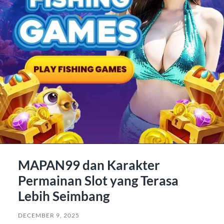
MAPAN99 dan Karakter
Permainan Slot yang Terasa
Lebih Seimbang
DECEMBER 9, 2025