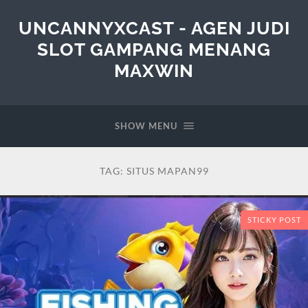
UNCANNYXCAST - AGEN JUDI
SLOT GAMPANG MENANG
MAXWIN
SHOW MENU
TAG:
SITUS MAPAN99
STICKY POST