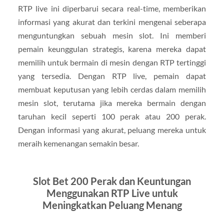
RTP live ini diperbarui secara real-time, memberikan
informasi yang akurat dan terkini mengenai seberapa
menguntungkan sebuah mesin slot. Ini memberi
pemain keunggulan strategis, karena mereka dapat
memilih untuk bermain di mesin dengan RTP tertinggi
yang tersedia. Dengan RTP live, pemain dapat
membuat keputusan yang lebih cerdas dalam memilih
mesin slot, terutama jika mereka bermain dengan
taruhan kecil seperti 100 perak atau 200 perak.
Dengan informasi yang akurat, peluang mereka untuk
meraih kemenangan semakin besar.
Slot Bet 200 Perak dan Keuntungan
Menggunakan RTP Live untuk
Meningkatkan Peluang Menang