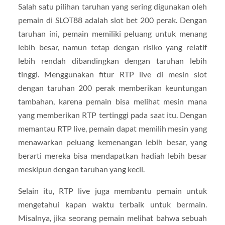
Salah satu pilihan taruhan yang sering digunakan oleh
pemain di SLOT88 adalah slot bet 200 perak. Dengan
taruhan ini, pemain memiliki peluang untuk menang
lebih besar, namun tetap dengan risiko yang relatif
lebih rendah dibandingkan dengan taruhan lebih
tinggi. Menggunakan fitur RTP live di mesin slot
dengan taruhan 200 perak memberikan keuntungan
tambahan, karena pemain bisa melihat mesin mana
yang memberikan RTP tertinggi pada saat itu. Dengan
memantau RTP live, pemain dapat memilih mesin yang
menawarkan peluang kemenangan lebih besar, yang
berarti mereka bisa mendapatkan hadiah lebih besar
meskipun dengan taruhan yang kecil.
Selain itu, RTP live juga membantu pemain untuk
mengetahui kapan waktu terbaik untuk bermain.
Misalnya, jika seorang pemain melihat bahwa sebuah