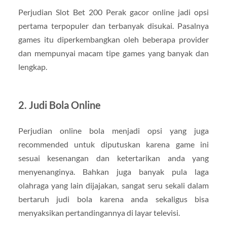
Perjudian Slot Bet 200 Perak gacor online jadi opsi
pertama terpopuler dan terbanyak disukai. Pasalnya
games itu diperkembangkan oleh beberapa provider
dan mempunyai macam tipe games yang banyak dan
lengkap.
2. Judi Bola Online
Perjudian online bola menjadi opsi yang juga
recommended untuk diputuskan karena game ini
sesuai kesenangan dan ketertarikan anda yang
menyenanginya. Bahkan juga banyak pula laga
olahraga yang lain dijajakan, sangat seru sekali dalam
bertaruh judi bola karena anda sekaligus bisa
menyaksikan pertandingannya di layar televisi.