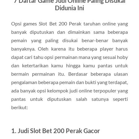
7 Daftar Game Judi Online Paling Disukai
Didunia Ini
Opsi games Slot Bet 200 Perak taruhan online yang
banyak diputuskan dan dimainkan sama beberapa
pemain yang paling disukai benar-benar banyak
banyaknya. Oleh karena itu beberapa player harus
dapat cari tahu opsi permainan mana yang sesuai hoby
dan ketertarikan kamu hingga kamu pantas untuk
bermain permainan itu. Berdasar beberapa ulasan
pengalaman beberapa pemain dan bukti yang terdapat,
ada banyak opsi kelompok judi online terpopuler yang
pantas untuk diputuskan salah satunya seperti
berikut:
1. Judi Slot Bet 200 Perak Gacor