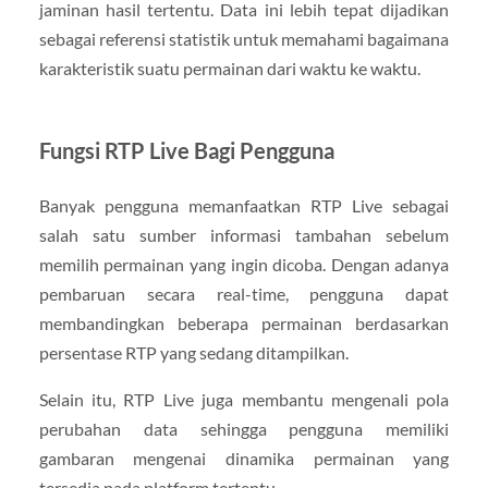
jaminan hasil tertentu. Data ini lebih tepat dijadikan
sebagai referensi statistik untuk memahami bagaimana
karakteristik suatu permainan dari waktu ke waktu.
Fungsi RTP Live Bagi Pengguna
Banyak pengguna memanfaatkan RTP Live sebagai
salah satu sumber informasi tambahan sebelum
memilih permainan yang ingin dicoba. Dengan adanya
pembaruan secara real-time, pengguna dapat
membandingkan beberapa permainan berdasarkan
persentase RTP yang sedang ditampilkan.
Selain itu, RTP Live juga membantu mengenali pola
perubahan data sehingga pengguna memiliki
gambaran mengenai dinamika permainan yang
tersedia pada platform tertentu.