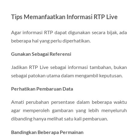
Tips Memanfaatkan Informasi RTP Live
Agar informasi RTP dapat digunakan secara bijak, ada
beberapa hal yang perlu diperhatikan.
Gunakan Sebagai Referensi
Jadikan RTP Live sebagai informasi tambahan, bukan
sebagai patokan utama dalam mengambil keputusan.
Perhatikan Pembaruan Data
Amati perubahan persentase dalam beberapa waktu
agar memperoleh gambaran yang lebih menyeluruh
dibanding hanya melihat satu kali pembaruan.
Bandingkan Beberapa Permainan