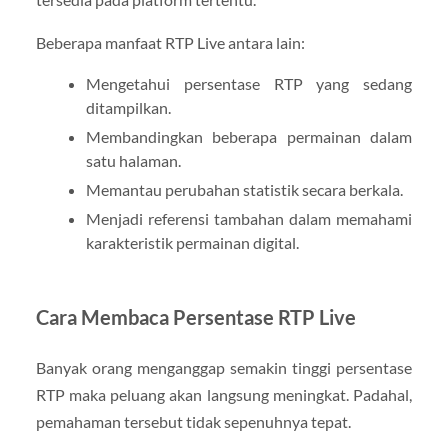
Beberapa manfaat RTP Live antara lain:
Mengetahui persentase RTP yang sedang
ditampilkan.
Membandingkan beberapa permainan dalam
satu halaman.
Memantau perubahan statistik secara berkala.
Menjadi referensi tambahan dalam memahami
karakteristik permainan digital.
Cara Membaca Persentase RTP Live
Banyak orang menganggap semakin tinggi persentase
RTP maka peluang akan langsung meningkat. Padahal,
pemahaman tersebut tidak sepenuhnya tepat.