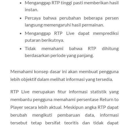
Menganggap RTP tinggi pasti memberikan hasil
instan.
Percaya bahwa perubahan beberapa persen
langsung memengaruhi hasil permainan.
Menganggap RTP Live dapat memprediksi
putaran berikutnya.
Tidak memahami bahwa RTP dihitung
berdasarkan periode yang panjang.
Memahami konsep dasar ini akan membuat pengguna
lebih objektif dalam melihat informasi yang tersedia.
RTP Live merupakan fitur informasi statistik yang
membantu pengguna memahami persentase Return to
Player secara lebih aktual. Meskipun angka RTP dapat
berubah mengikuti pembaruan data, informasi
tersebut tetap bersifat teoritis dan tidak dapat