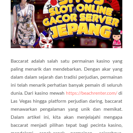
Baccarat adalah salah satu permainan kasino yang
paling menarik dan mendebarkan. Dengan akar yang
dalam dalam sejarah dan tradisi perjudian, permainan
ini telah menarik perhatian banyak pemain di seluruh
dunia. Dari kasino mewah
https://beachrenter.com/
di
Las Vegas hingga platform perjudian daring, baccarat
menawarkan pengalaman yang unik dan memikat.
Dalam artikel ini, kita akan menjelajahi mengapa
baccarat menjadi pilihan tepat bagi pecinta kasino,
mendalami aspek-aspek permainan, sejarahnya,