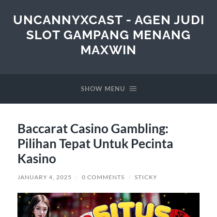
UNCANNYXCAST - AGEN JUDI
SLOT GAMPANG MENANG
MAXWIN
SHOW MENU
Baccarat Casino Gambling:
Pilihan Tepat Untuk Pecinta
Kasino
JANUARY 4, 2025
/
0 COMMENTS
/
STICKY