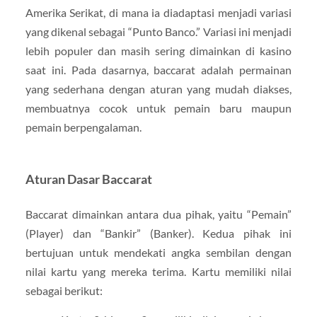
Amerika Serikat, di mana ia diadaptasi menjadi variasi
yang dikenal sebagai “Punto Banco.” Variasi ini menjadi
lebih populer dan masih sering dimainkan di kasino
saat ini. Pada dasarnya, baccarat adalah permainan
yang sederhana dengan aturan yang mudah diakses,
membuatnya cocok untuk pemain baru maupun
pemain berpengalaman.
Aturan Dasar Baccarat
Baccarat dimainkan antara dua pihak, yaitu “Pemain”
(Player) dan “Bankir” (Banker). Kedua pihak ini
bertujuan untuk mendekati angka sembilan dengan
nilai kartu yang mereka terima. Kartu memiliki nilai
sebagai berikut: