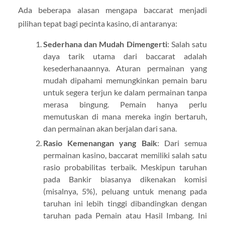
Ada beberapa alasan mengapa baccarat menjadi
pilihan tepat bagi pecinta kasino, di antaranya:
Sederhana dan Mudah Dimengerti
: Salah satu
daya tarik utama dari baccarat adalah
kesederhanaannya. Aturan permainan yang
mudah dipahami memungkinkan pemain baru
untuk segera terjun ke dalam permainan tanpa
merasa bingung. Pemain hanya perlu
memutuskan di mana mereka ingin bertaruh,
dan permainan akan berjalan dari sana.
Rasio Kemenangan yang Baik
: Dari semua
permainan kasino, baccarat memiliki salah satu
rasio probabilitas terbaik. Meskipun taruhan
pada Bankir biasanya dikenakan komisi
(misalnya, 5%), peluang untuk menang pada
taruhan ini lebih tinggi dibandingkan dengan
taruhan pada Pemain atau Hasil Imbang. Ini