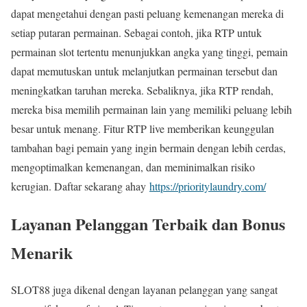
dapat mengetahui dengan pasti peluang kemenangan mereka di
setiap putaran permainan. Sebagai contoh, jika RTP untuk
permainan slot tertentu menunjukkan angka yang tinggi, pemain
dapat memutuskan untuk melanjutkan permainan tersebut dan
meningkatkan taruhan mereka. Sebaliknya, jika RTP rendah,
mereka bisa memilih permainan lain yang memiliki peluang lebih
besar untuk menang. Fitur RTP live memberikan keunggulan
tambahan bagi pemain yang ingin bermain dengan lebih cerdas,
mengoptimalkan kemenangan, dan meminimalkan risiko
kerugian. Daftar sekarang ahay
https://prioritylaundry.com/
Layanan Pelanggan Terbaik dan Bonus
Menarik
SLOT88 juga dikenal dengan layanan pelanggan yang sangat