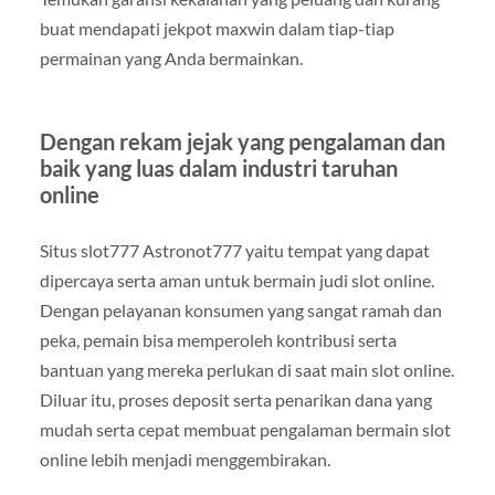
buat mendapati jekpot maxwin dalam tiap-tiap
permainan yang Anda bermainkan.
Dengan rekam jejak yang pengalaman dan
baik yang luas dalam industri taruhan
online
Situs slot777 Astronot777 yaitu tempat yang dapat
dipercaya serta aman untuk bermain judi slot online.
Dengan pelayanan konsumen yang sangat ramah dan
peka, pemain bisa memperoleh kontribusi serta
bantuan yang mereka perlukan di saat main slot online.
Diluar itu, proses deposit serta penarikan dana yang
mudah serta cepat membuat pengalaman bermain slot
online lebih menjadi menggembirakan.