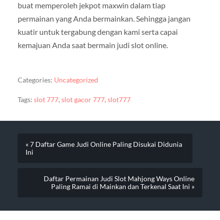
buat memperoleh jekpot maxwin dalam tiap
permainan yang Anda bermainkan. Sehingga jangan
kuatir untuk tergabung dengan kami serta capai
kemajuan Anda saat bermain judi slot online.
Categories:
Uncategorized
Tags:
slot 777
,
slot gacor 777
,
slot777
« 7 Daftar Game Judi Online Paling Disukai Didunia
Ini
Daftar Permainan Judi Slot Mahjong Ways Online
Paling Ramai di Mainkan dan Terkenal Saat Ini »