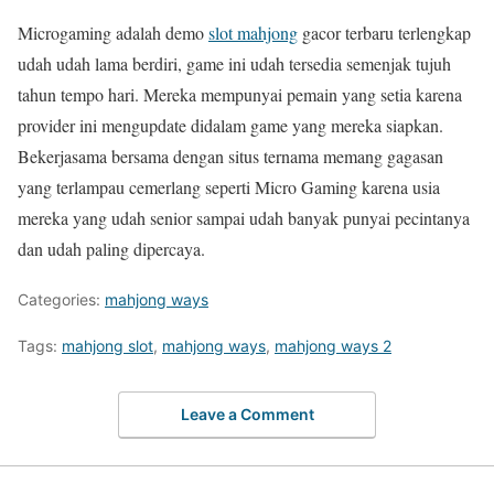
Microgaming adalah demo
slot mahjong
gacor terbaru terlengkap
udah udah lama berdiri, game ini udah tersedia semenjak tujuh
tahun tempo hari. Mereka mempunyai pemain yang setia karena
provider ini mengupdate didalam game yang mereka siapkan.
Bekerjasama bersama dengan situs ternama memang gagasan
yang terlampau cemerlang seperti Micro Gaming karena usia
mereka yang udah senior sampai udah banyak punyai pecintanya
dan udah paling dipercaya.
Categories:
mahjong ways
Tags:
mahjong slot
,
mahjong ways
,
mahjong ways 2
Leave a Comment