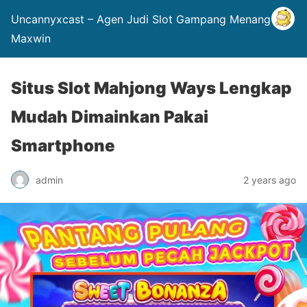
Uncannyxcast – Agen Judi Slot Gampang Menang
Maxwin
Situs Slot Mahjong Ways Lengkap
Mudah Dimainkan Pakai
Smartphone
admin
2 years ago